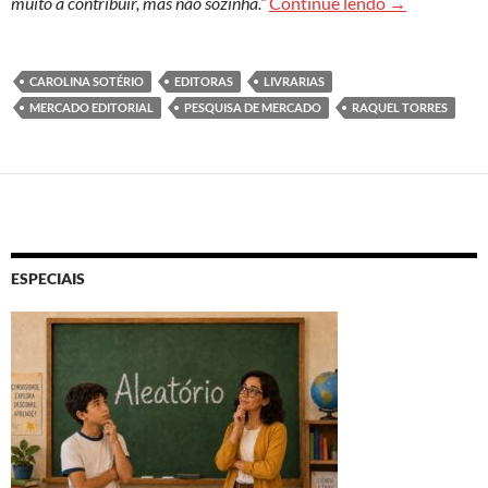
Mercado edito
muito a contribuir, mas não sozinha.”
Continue lendo
→
CAROLINA SOTÉRIO
EDITORAS
LIVRARIAS
MERCADO EDITORIAL
PESQUISA DE MERCADO
RAQUEL TORRES
ESPECIAIS