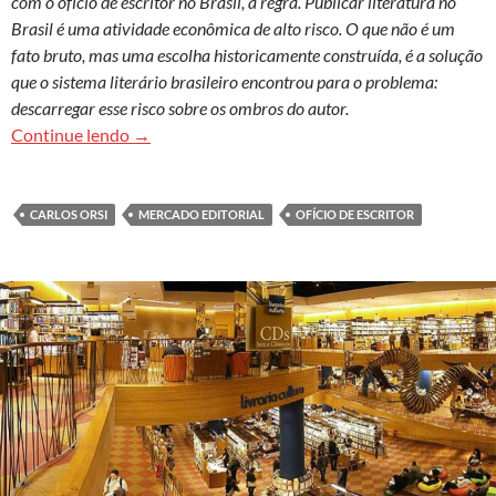
com o ofício de escritor no Brasil, a regra. Publicar literatura no
Brasil é uma atividade econômica de alto risco. O que não é um
fato bruto, mas uma escolha historicamente construída, é a solução
que o sistema literário brasileiro encontrou para o problema:
descarregar esse risco sobre os ombros do autor.
E o escritor? Não “faz jus” à remuneração?
Continue lendo
→
CARLOS ORSI
MERCADO EDITORIAL
OFÍCIO DE ESCRITOR