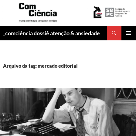
Pesquisar
_comciência dossiê atenção & ansiedade
PULAR
MENU
PARA
PRINCI
O
CONTEÚDO
Arquivo da tag: mercado editorial