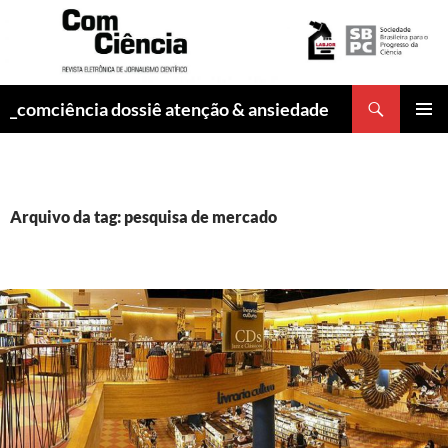
Pesquisar
_comciência dossiê atenção & ansiedade
PULAR
MENU
PARA
PRINCI
O
CONTEÚDO
Arquivo da tag: pesquisa de mercado