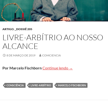
ARTIGO
,
_DOSSIÊ 205
LIVRE-ARBÍTRIO AO NOSSO
ALCANCE
8 DE MARÇO DE 2019
COMCIENCIA
Livre-arbítrio ao nosso 
Por Marcelo Fischborn
Continue lendo
→
CONSCIÊNCIA
LIVRE-ARBÍTRIO
MARCELO FISCHBORN