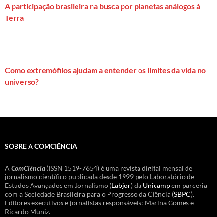
A participação brasileira na busca por planetas análogos à
Terra
Como extremófilos ajudam a entender os limites da vida no
universo?
SOBRE A COMCIÊNCIA
A
ComCiência
(ISSN 1519-7654) é uma revista digital mensal de
jornalismo científico publicada desde 1999 pelo Laboratório de
Estudos Avançados em Jornalismo (
Labjor
) da
Unicamp
em parceria
com a Sociedade Brasileira para o Progresso da Ciência (
SBPC
).
Editores executivos e jornalistas responsáveis: Marina Gomes e
Ricardo Muniz.