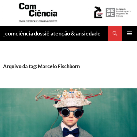
Pesquisar
_comciência dossiê atenção & ansiedade
PULAR
MENU
PARA
PRINCI
O
CONTEÚDO
Arquivo da tag: Marcelo Fischborn