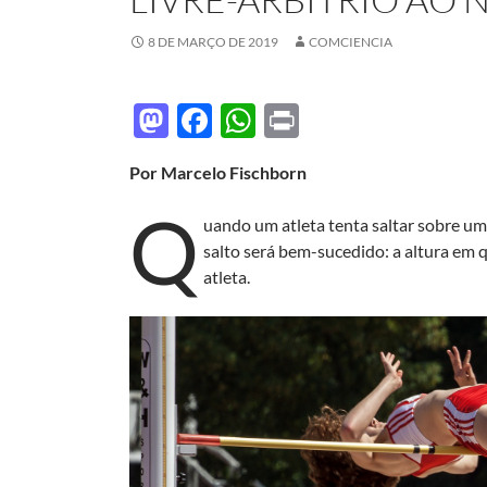
8 DE MARÇO DE 2019
COMCIENCIA
M
F
W
P
as
ac
h
ri
Por Marcelo Fischborn
to
e
at
nt
Q
d
b
s
uando um atleta tenta saltar sobre uma
o
o
A
salto será bem-sucedido: a altura em q
atleta.
n
o
p
k
p