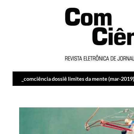
Pesquisar
_comciência dossiê limites da mente (mar-2019