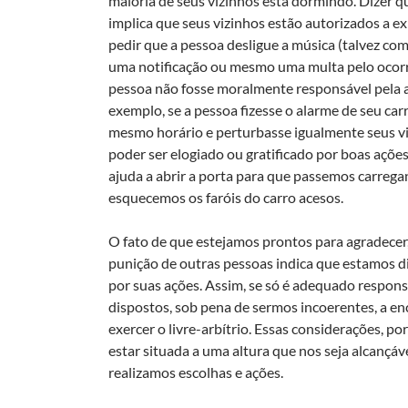
maioria de seus vizinhos está dormindo. Dizer qu
implica que seus vizinhos estão autorizados a e
pedir que a pessoa desligue a música (talvez com 
uma notificação ou mesmo uma multa pelo ocorr
pessoa não fosse moralmente responsável pela a
exemplo, se a pessoa fizesse o alarme de seu car
mesmo horário e perturbasse igualmente seus v
poder ser elogiado ou gratificado por boas açõ
ajuda a abrir a porta para que passemos carreg
esquecemos os faróis do carro acesos.
O fato de que estejamos prontos para agradecer, e
punição de outras pessoas indica que estamos 
por suas ações. Assim, se só é adequado respon
dispostos, sob pena de sermos incoerentes, a en
exercer o livre-arbítrio. Essas considerações, p
estar situada a uma altura que nos seja alcançá
realizamos escolhas e ações.