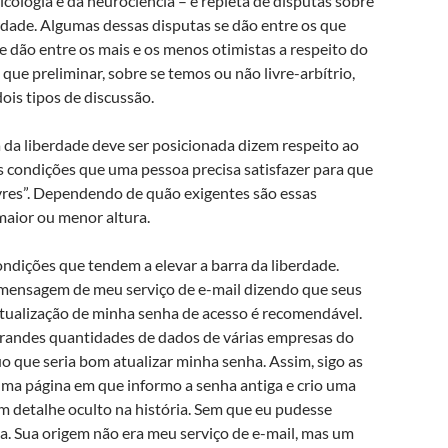
psicologia e da neurociência – é repleta de disputas sobre
erdade. Algumas dessas disputas se dão entre os que
e dão entre os mais e os menos otimistas a respeito do
ue preliminar, sobre se temos ou não livre-arbítrio,
is tipos de discussão.
a da liberdade deve ser posicionada dizem respeito ao
, às condições que uma pessoa precisa satisfazer para que
vres”. Dependendo de quão exigentes são essas
maior ou menor altura.
ndições que tendem a elevar a barra da liberdade.
mensagem de meu serviço de e-mail dizendo que seus
atualização de minha senha de acesso é recomendável.
 grandes quantidades de dados de várias empresas do
uo que seria bom atualizar minha senha. Assim, sigo as
ma página em que informo a senha antiga e crio uma
m detalhe oculto na história. Sem que eu pudesse
a. Sua origem não era meu serviço de e-mail, mas um