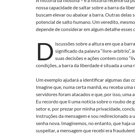
A história da filosofia – e a história recente da 
nossa capacidade de saltar sobre a barra da lib
buscam elevar ou abaixar a barra. Outras delas s
potencial de salto humano. Um veredito, mesmo q
depende de considerar em algum detalhe esses do
D
iscussões sobre a altura em que a barr
significado da palavra “livre-arbítrio”
suas decisões e ações contem como “li
condições, a barra da liberdade é situada a uma 
Um exemplo ajudará a identificar algumas das co
Imagine que, numa certa manhã, eu receba uma 
servidores foram atacados e que, por isso, uma 
Eu recordo que li uma notícia sobre o roubo de
setor e, por prezar por minha privacidade, concl
instruções da mensagem e sou redirecionado a u
senha nova. Imaginemos, no entanto, que haja u
suspeitar, a mensagem que recebi era fraudulent