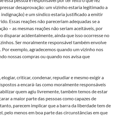
e essa pessoa é responsável por ter feito o que fez
xpressar desaprovação: um vizinho estaria legitimado a
indignação) e um síndico estaria justificado a emitir
ido. Essas reações não pareceriam adequadas se a
ção – as mesmas reações não seriam aceitáveis, por
ro disparar acidentalmente, ainda que isso ocorresse no
izinhos. Ser moralmente responsável também envolve
es. Por exemplo, agradecemos quando um vizinho nos
ando nossas compras ou quando nos avisa que
logiar, criticar, condenar, repudiar e mesmo exigir a
dispostos a encará-las como moralmente responsáveis
sabilizar quem agiu livremente, também temos de estar
carar a maior parte das pessoas como capazes de
ortanto, parecem implicar que a barra da liberdade tem de
vel, pelo menos em boa parte das circunstâncias em que