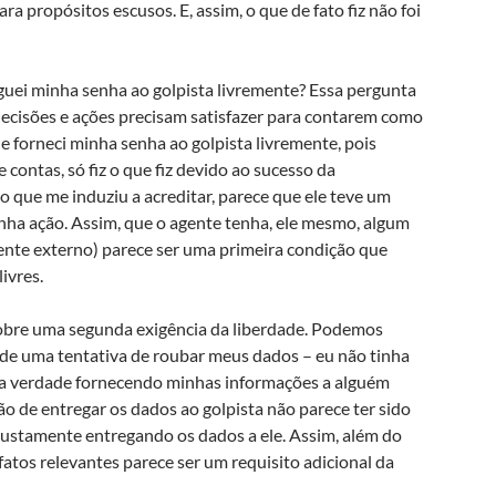
a propósitos escusos. E, assim, o que de fato fiz não foi
guei minha senha ao golpista livremente? Essa pergunta
decisões e ações precisam satisfazer para contarem como
ue forneci minha senha ao golpista livremente, pois
de contas, só fiz o que fiz devido ao sucesso da
o que me induziu a acreditar, parece que ele teve um
nha ação. Assim, que o agente tenha, ele mesmo, algum
ente externo) parece ser uma primeira condição que
ivres.
obre uma segunda exigência da liberdade. Podemos
a de uma tentativa de roubar meus dados – eu não tinha
 na verdade fornecendo minhas informações a alguém
o de entregar os dados ao golpista não parece ter sido
 justamente entregando os dados a ele. Assim, além do
 fatos relevantes parece ser um requisito adicional da