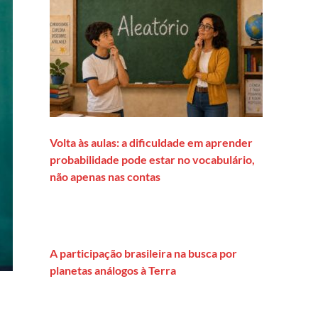
Volta às aulas: a dificuldade em aprender
probabilidade pode estar no vocabulário,
não apenas nas contas
A participação brasileira na busca por
planetas análogos à Terra