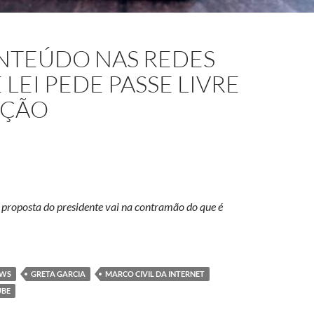
TEÚDO NAS REDES
 LEI PEDE PASSE LIVRE
AÇÃO
proposta do presidente vai na contramão do que é
eração de conteúdo nas redes sociais: projeto de lei pede passe 
EWS
GRETA GARCIA
MARCO CIVIL DA INTERNET
UBE