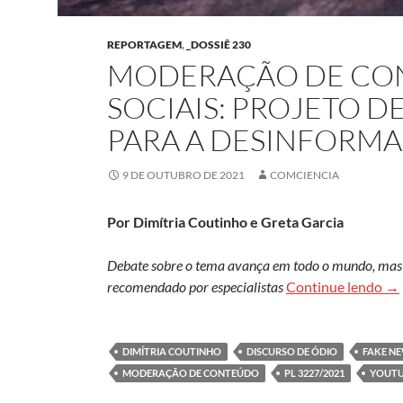
REPORTAGEM
,
_DOSSIÊ 230
MODERAÇÃO DE CON
SOCIAIS: PROJETO DE
PARA A DESINFORM
9 DE OUTUBRO DE 2021
COMCIENCIA
Por Dimítria Coutinho e Greta Garcia
Debate sobre o tema avança em todo o mundo, mas 
Mod
recomendado por especialistas
Continue lendo
→
DIMÍTRIA COUTINHO
DISCURSO DE ÓDIO
FAKE N
MODERAÇÃO DE CONTEÚDO
PL 3227/2021
YOUT