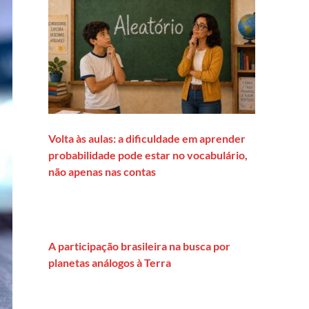
Volta às aulas: a dificuldade em aprender
probabilidade pode estar no vocabulário,
não apenas nas contas
A participação brasileira na busca por
planetas análogos à Terra