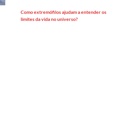
Como extremófilos ajudam a entender os
limites da vida no universo?
livre para a desinformação