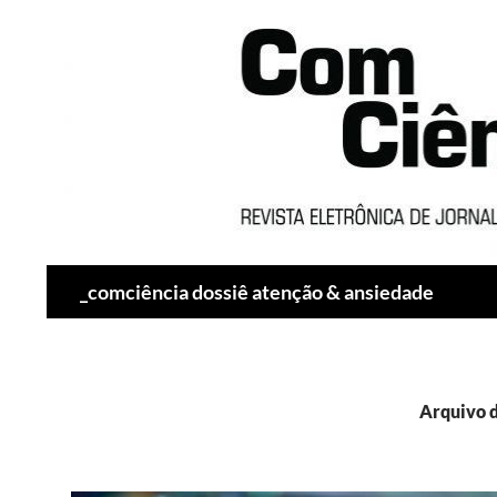
Pesquisar
_comciência dossiê atenção & ansiedade
Arquivo 