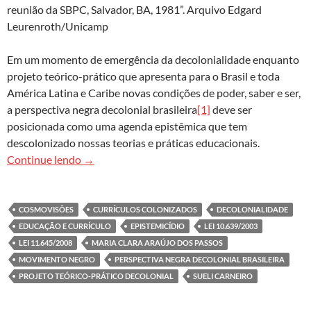
reunião da SBPC, Salvador, BA, 1981”. Arquivo Edgard
Leurenroth/Unicamp
Em um momento de emergência da decolonialidade enquanto
projeto teórico-prático que apresenta para o Brasil e toda
América Latina e Caribe novas condições de poder, saber e ser,
a perspectiva negra decolonial brasileira
[1]
deve ser
posicionada como uma agenda epistêmica que tem
descolonizado nossas teorias e práticas educacionais.
A perspectiva negra decolonial brasileira: insurg
Continue lendo
→
COSMOVISÕES
CURRÍCULOS COLONIZADOS
DECOLONIALIDADE
EDUCAÇÃO E CURRÍCULO
EPISTEMICÍDIO
LEI 10.639/2003
LEI 11.645/2008
MARIA CLARA ARAÚJO DOS PASSOS
MOVIMENTO NEGRO
PERSPECTIVA NEGRA DECOLONIAL BRASILEIRA
PROJETO TEÓRICO-PRÁTICO DECOLONIAL
SUELI CARNEIRO