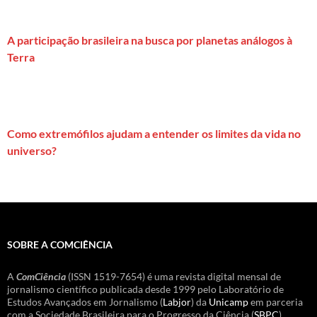
A participação brasileira na busca por planetas análogos à
Terra
Como extremófilos ajudam a entender os limites da vida no
universo?
SOBRE A COMCIÊNCIA
A
ComCiência
(ISSN 1519-7654) é uma revista digital mensal de
jornalismo científico publicada desde 1999 pelo Laboratório de
Estudos Avançados em Jornalismo (
Labjor
) da
Unicamp
em parceria
com a Sociedade Brasileira para o Progresso da Ciência (
SBPC
).