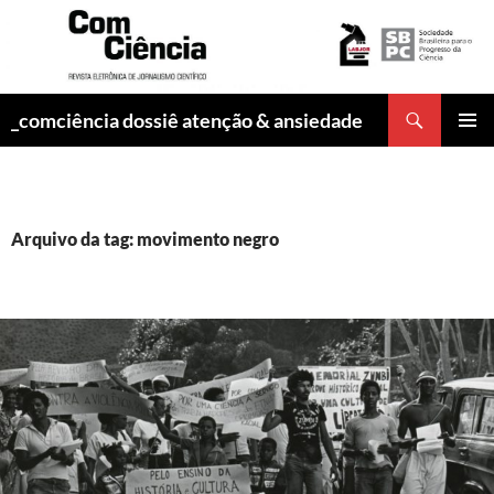
Pesquisar
_comciência dossiê atenção & ansiedade
PULAR
MENU
PARA
PRINCI
O
CONTEÚDO
Arquivo da tag: movimento negro