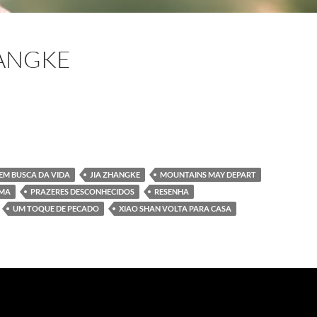
HANGKE
Jia Zhangke
EM BUSCA DA VIDA
JIA ZHANGKE
MOUNTAINS MAY DEPART
RMA
PRAZERES DESCONHECIDOS
RESENHA
UM TOQUE DE PECADO
XIAO SHAN VOLTA PARA CASA