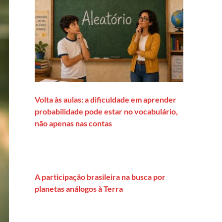
Volta às aulas: a dificuldade em aprender
probabilidade pode estar no vocabulário,
não apenas nas contas
A participação brasileira na busca por
planetas análogos à Terra