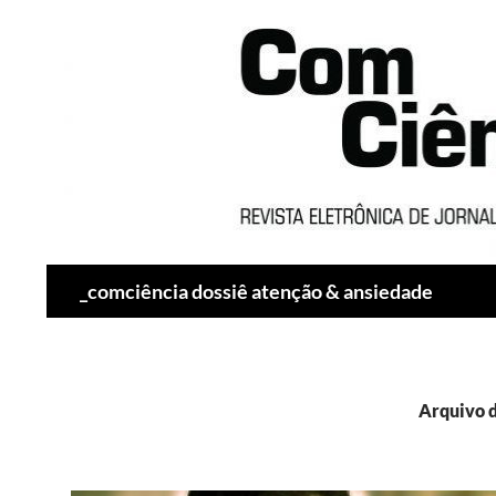
Pesquisar
_comciência dossiê atenção & ansiedade
Arquivo d