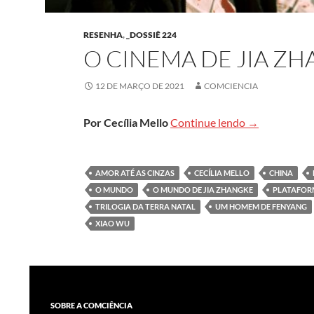
RESENHA
,
_DOSSIÊ 224
O CINEMA DE JIA Z
12 DE MARÇO DE 2021
COMCIENCIA
O cinema de 
Por Cecília Mello
Continue lendo
→
AMOR ATÉ AS CINZAS
CECÍLIA MELLO
CHINA
O MUNDO
O MUNDO DE JIA ZHANGKE
PLATAFO
TRILOGIA DA TERRA NATAL
UM HOMEM DE FENYANG
XIAO WU
SOBRE A COMCIÊNCIA