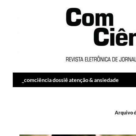
Pesquisar
_comciência dossiê atenção & ansiedade
Arquivo 