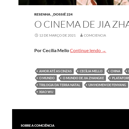
RESENHA
,
_DOSSIÊ 224
O CINEMA DE JIA Z
12 DE MARÇO DE 2021
COMCIENCIA
O cinema de 
Por Cecília Mello
Continue lendo
→
AMOR ATÉ AS CINZAS
CECÍLIA MELLO
CHINA
O MUNDO
O MUNDO DE JIA ZHANGKE
PLATAFO
TRILOGIA DA TERRA NATAL
UM HOMEM DE FENYANG
XIAO WU
SOBRE A COMCIÊNCIA