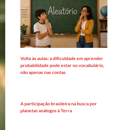
Volta às aulas: a dificuldade em aprender
probabilidade pode estar no vocabulário,
não apenas nas contas
A participação brasileira na busca por
planetas análogos à Terra