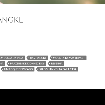
HANGKE
Jia Zhangke
EM BUSCA DA VIDA
JIA ZHANGKE
MOUNTAINS MAY DEPART
RMA
PRAZERES DESCONHECIDOS
RESENHA
UM TOQUE DE PECADO
XIAO SHAN VOLTA PARA CASA