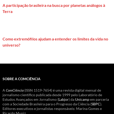
A participação brasileira na busca por planetas análogos à
Terra
Como extremófilos ajudam a entender os limites da vida no
universo?
SOBRE A COMCIÊNCIA
A
ComCiência
(ISSN 1519-7654) é uma revista digital mensal de
jornalismo científico publicada desde 1999 pelo Laboratório de
Estudos Avançados em Jornalismo (
Labjor
) da
Unicamp
em parceria
com a Sociedade Brasileira para o Progresso da Ciência (
SBPC
).
Editores executivos e jornalistas responsáveis: Marina Gomes e
Ricardo Muniz.