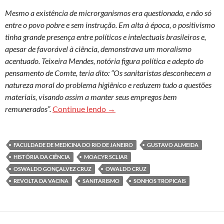
Mesmo a existência de microrganismos era questionada, e não só
entre o povo pobre e sem instrução. Em alta à época, o positivismo
tinha grande presença entre políticos e intelectuais brasileiros e,
apesar de favorável à ciência, demonstrava um moralismo
acentuado. Teixeira Mendes, notória figura política e adepto do
pensamento de Comte, teria dito: “Os sanitaristas desconhecem a
natureza moral do problema higiênico e reduzem tudo a questões
materiais, visando assim a manter seus empregos bem
“Onde está, afinal, a civilização?
remunerados”.
Continue lendo
→
FACULDADE DE MEDICINA DO RIO DE JANEIRO
GUSTAVO ALMEIDA
HISTÓRIA DA CIÊNCIA
MOACYR SCLIAR
OSWALDO GONÇALVEZ CRUZ
OWALDO CRUZ
REVOLTA DA VACINA
SANITARISMO
SONHOS TROPICAIS