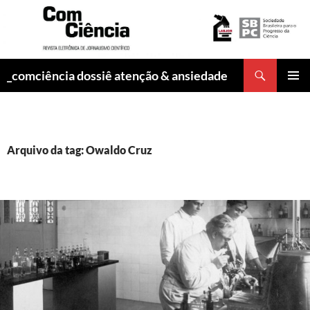
Pesquisar
_comciência dossiê atenção & ansiedade
PULAR
MENU
PARA
PRINCI
O
CONTEÚDO
Arquivo da tag: Owaldo Cruz