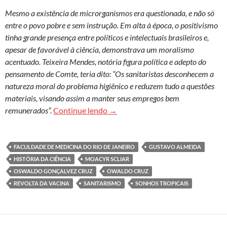
Mesmo a existência de microrganismos era questionada, e não só
entre o povo pobre e sem instrução. Em alta à época, o positivismo
tinha grande presença entre políticos e intelectuais brasileiros e,
apesar de favorável à ciência, demonstrava um moralismo
acentuado. Teixeira Mendes, notória figura política e adepto do
pensamento de Comte, teria dito: “Os sanitaristas desconhecem a
natureza moral do problema higiênico e reduzem tudo a questões
materiais, visando assim a manter seus empregos bem
“Onde está, afinal, a civilização?
remunerados”.
Continue lendo
→
FACULDADE DE MEDICINA DO RIO DE JANEIRO
GUSTAVO ALMEIDA
HISTÓRIA DA CIÊNCIA
MOACYR SCLIAR
OSWALDO GONÇALVEZ CRUZ
OWALDO CRUZ
REVOLTA DA VACINA
SANITARISMO
SONHOS TROPICAIS