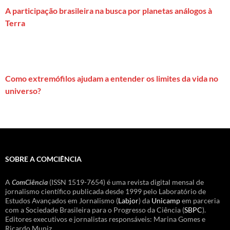
A participação brasileira na busca por planetas análogos à
Terra
Como extremófilos ajudam a entender os limites da vida no
universo?
SOBRE A COMCIÊNCIA
A
ComCiência
(ISSN 1519-7654) é uma revista digital mensal de
jornalismo científico publicada desde 1999 pelo Laboratório de
Estudos Avançados em Jornalismo (
Labjor
) da
Unicamp
em parceria
com a Sociedade Brasileira para o Progresso da Ciência (
SBPC
).
Editores executivos e jornalistas responsáveis: Marina Gomes e
Ricardo Muniz.