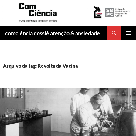
Pesquisar
_comciência dossiê atenção & ansiedade
PULAR
MENU
PARA
PRINCI
O
CONTEÚDO
Arquivo da tag: Revolta da Vacina