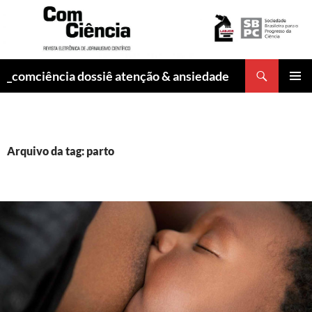
Pesquisar
_comciência dossiê atenção & ansiedade
PULAR
MENU
PARA
PRINCI
O
CONTEÚDO
Arquivo da tag: parto