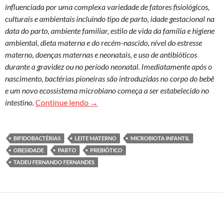
influenciada por uma complexa variedade de fatores fisiológicos,
culturais e ambientais incluindo tipo de parto, idade gestacional na
data do parto, ambiente familiar, estilo de vida da família e higiene
ambiental, dieta materna e do recém-nascido, nível do estresse
materno, doenças maternas e neonatais, e uso de antibióticos
durante a gravidez ou no período neonatal. Imediatamente após o
nascimento, bactérias pioneiras são introduzidas no corpo do bebê
e um novo ecossistema microbiano começa a ser estabelecido no
Impactos da microbiota intestinal na sa
intestino.
Continue lendo
→
BIFIDOBACTÉRIAS
LEITE MATERNO
MICROBIOTA INFANTIL
OBESIDADE
PARTO
PREBIÓTICO
TADEU FERNANDO FERNANDES