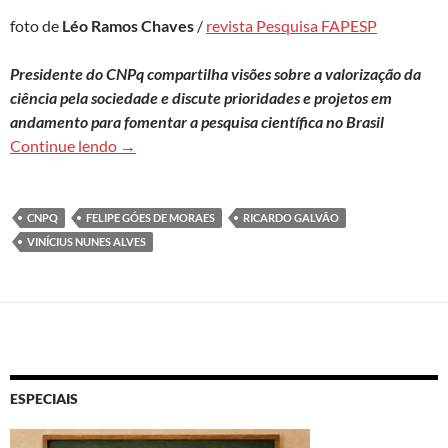
foto de
Léo Ramos Chaves
/
revista Pesquisa FAPESP
Presidente do CNPq compartilha visões sobre a valorização da
ciência pela sociedade e discute prioridades e projetos em
andamento para fomentar a pesquisa científica no Brasil
Ricardo Galvão: Cientista precisa ter boas condi
Continue lendo
→
CNPQ
FELIPE GÓES DE MORAES
RICARDO GALVÃO
VINÍCIUS NUNES ALVES
ESPECIAIS