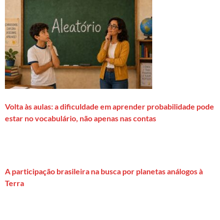
Volta às aulas: a dificuldade em aprender probabilidade pode
estar no vocabulário, não apenas nas contas
A participação brasileira na busca por planetas análogos à
Terra