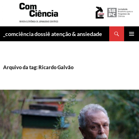
Pesquisar
_comciência dossiê atenção & ansiedade
PULAR
MENU
PARA
PRINCI
O
CONTEÚDO
Arquivo da tag: Ricardo Galvão