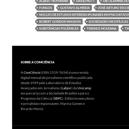
ALBERT HOFMANN
DAVID NUTT
DIETILAMINA DO
FUNGOS
GUSTAVO ALMEIDA
JOSÉ ARTURO ESCO
NÚCLEO DE ESTUDOS INTERDISCIPLINARES EM PSICOATIVO
ROBERT GORDON WASSON
SOCIEDADES MICOFÍLICAS
SUBSTÂNCIAS POLÊMICAS
TERENCE MCKENNA
TI
SOBRE A COMCIÊNCIA
A
ComCiência
(ISSN 1519-7654) é uma revista
digital mensal de jornalismo científico publicada
desde 1999 pelo Laboratório de Estudos
Avançados em Jornalismo (
Labjor
) da
Unicamp
em parceria com a Sociedade Brasileira para o
Progresso da Ciência (
SBPC
). Editores executivos
e jornalistas responsáveis: Marina Gomes e
Ricardo Muniz.