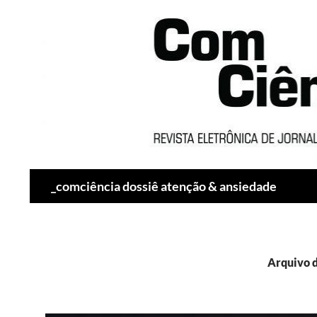
Pesquisar
_comciência dossiê atenção & ansiedade
Arquivo d