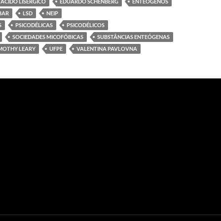
 ÁCIDO LISÉRGICO
EDUARDO SCHENBERG
ENTEÓGENOS
BAR
LSD
NEIP
S
PSICODÉLICAS
PSICODÉLICOS
SOCIEDADES MICOFÓBICAS
SUBSTÂNCIAS ENTEÓGENAS
MOTHY LEARY
UFPE
VALENTINA PAVLOVNA