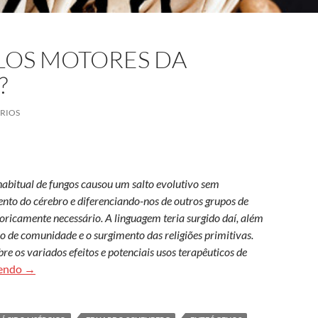
OS MOTORES DA
?
RIOS
bitual de fungos causou um salto evolutivo sem
nto do cérebro e diferenciando-nos de outros grupos de
ricamente necessário. A linguagem teria surgido daí, além
nso de comunidade e o surgimento das religiões primitivas.
e os variados efeitos e potenciais usos terapêuticos de
Foram os cogumelos motores da evolução humana?
lendo
→