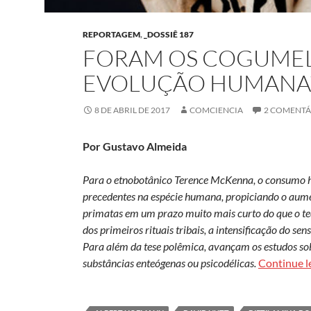
REPORTAGEM
,
_DOSSIÊ 187
FORAM OS COGUMEL
EVOLUÇÃO HUMANA
8 DE ABRIL DE 2017
COMCIENCIA
2 COMENTÁ
Por Gustavo Almeida
Para o
etnobotânico Terence McKenna, o consumo ha
precedentes na espécie humana, propiciando o aume
primatas em um prazo muito mais curto do que o teo
dos primeiros rituais tribais, a intensificação do se
Para além da tese polêmica, avançam os estudos sobr
substâncias enteógenas ou psicodélicas.
Continue 