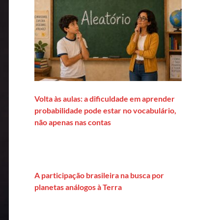
Volta às aulas: a dificuldade em aprender
probabilidade pode estar no vocabulário,
não apenas nas contas
A participação brasileira na busca por
planetas análogos à Terra