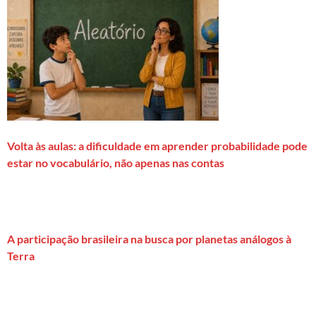
Volta às aulas: a dificuldade em aprender probabilidade pode
estar no vocabulário, não apenas nas contas
A participação brasileira na busca por planetas análogos à
Terra