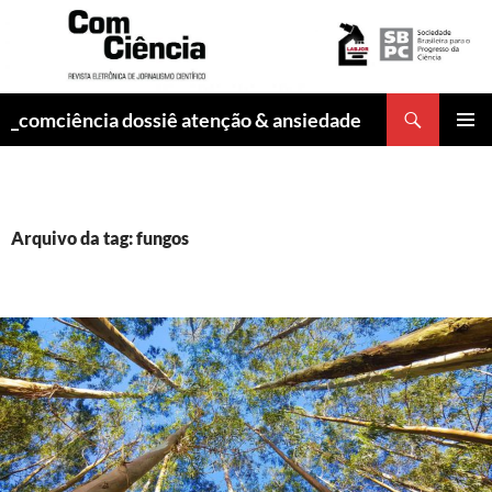
Pesquisar
_comciência dossiê atenção & ansiedade
PULAR
MENU
PARA
PRINCI
O
CONTEÚDO
Arquivo da tag: fungos