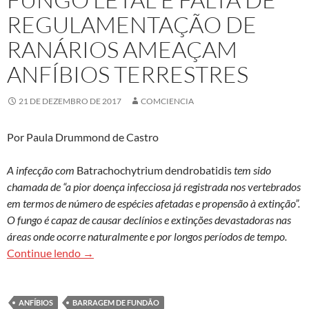
REGULAMENTAÇÃO DE
RANÁRIOS AMEAÇAM
ANFÍBIOS TERRESTRES
21 DE DEZEMBRO DE 2017
COMCIENCIA
Por Paula Drummond de Castro
A infecção com
Batrachochytrium dendrobatidis
tem sido
chamada de “a pior doença infecciosa já registrada nos vertebrados
em termos de número de espécies afetadas e propensão à extinção”.
O fungo é capaz de causar declínios e extinções devastadoras nas
áreas onde ocorre naturalmente e por longos períodos de tempo.
Fungo letal e falta de regulamentação de ranári
Continue lendo
→
ANFÍBIOS
BARRAGEM DE FUNDÃO