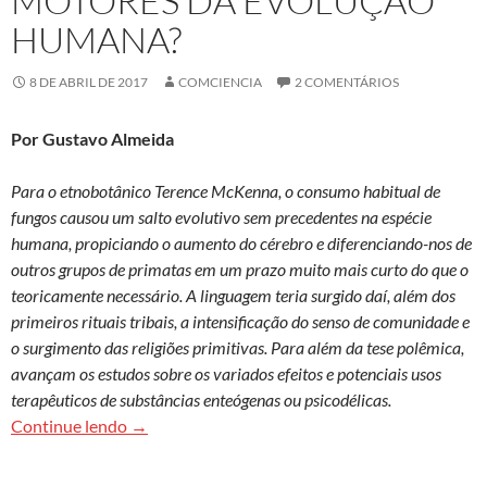
MOTORES DA EVOLUÇÃO
HUMANA?
8 DE ABRIL DE 2017
COMCIENCIA
2 COMENTÁRIOS
Por Gustavo Almeida
Para o
etnobotânico Terence McKenna, o consumo habitual de
fungos causou um salto evolutivo sem precedentes na espécie
humana, propiciando o aumento do cérebro e diferenciando-nos de
outros grupos de primatas em um prazo muito mais curto do que o
teoricamente necessário. A linguagem teria surgido daí, além dos
primeiros rituais tribais, a intensificação do senso de comunidade e
o surgimento das religiões primitivas. Para além da tese polêmica,
avançam os estudos sobre os variados efeitos e potenciais usos
terapêuticos de substâncias enteógenas ou psicodélicas.
Foram os cogumelos motores da evolução huma
Continue lendo
→