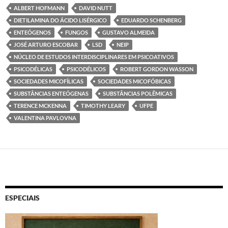
ALBERT HOFMANN
DAVID NUTT
DIETILAMINA DO ÁCIDO LISÉRGICO
EDUARDO SCHENBERG
ENTEÓGENOS
FUNGOS
GUSTAVO ALMEIDA
JOSÉ ARTURO ESCOBAR
LSD
NEIP
NÚCLEO DE ESTUDOS INTERDISCIPLINARES EM PSICOATIVOS
PSICODÉLICAS
PSICODÉLICOS
ROBERT GORDON WASSON
SOCIEDADES MICOFÍLICAS
SOCIEDADES MICOFÓBICAS
SUBSTÂNCIAS ENTEÓGENAS
SUBSTÂNCIAS POLÊMICAS
TERENCE MCKENNA
TIMOTHY LEARY
UFPE
VALENTINA PAVLOVNA
ESPECIAIS