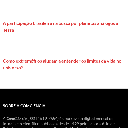
A participação brasileira na busca por planetas análogos à
Terra
Como extremófilos ajudam a entender os limites da vida no
universo?
SOBRE A COMCIÊNCIA
A
ComCiência
(ISSN 1519-7654) é uma revista digital mensal de
jornalismo científico publicada desde 1999 pelo Laboratório de