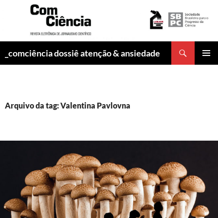
Pesquisar
_comciência dossiê atenção & ansiedade
PULAR
MENU
PARA
PRINCI
O
CONTEÚDO
Arquivo da tag: Valentina Pavlovna