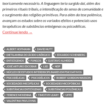
teoricamente necessário. A linguagem teria surgido daí, além dos
primeiros rituais tribais, a intensificação do senso de comunidade e
o surgimento das religiões primitivas. Para além da tese polêmica,
avançam os estudos sobre os variados efeitos e potenciais usos
terapêuticos de substâncias enteógenas ou psicodélicas.
Foram os cogumelos motores da evolução huma
Continue lendo
→
ALBERT HOFMANN
DAVID NUTT
DIETILAMINA DO ÁCIDO LISÉRGICO
EDUARDO SCHENBERG
ENTEÓGENOS
FUNGOS
GUSTAVO ALMEIDA
JOSÉ ARTURO ESCOBAR
LSD
NEIP
NÚCLEO DE ESTUDOS INTERDISCIPLINARES EM PSICOATIVOS
PSICODÉLICAS
PSICODÉLICOS
ROBERT GORDON WASSON
SOCIEDADES MICOFÍLICAS
SOCIEDADES MICOFÓBICAS
SUBSTÂNCIAS ENTEÓGENAS
SUBSTÂNCIAS POLÊMICAS
TERENCE MCKENNA
TIMOTHY LEARY
UFPE
VALENTINA PAVLOVNA