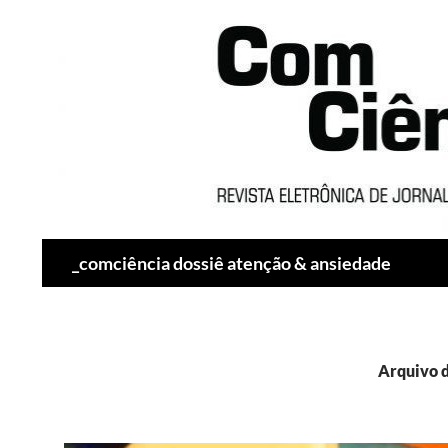
Pesquisar
_comciência dossiê atenção & ansiedade
Arquivo d