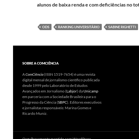
alunos de baixa renda e com deficiências no to
ODS
RANKING UNIVERSITÁRIO
SABINE RIGHETTI
SOBRE A COMCIÊNCIA
A
ComCiência
(ISSN 1519-7654) é uma revista
digital mensal de jornalismo científico publicada
desde 1999 pelo Laboratório de Estudos
Avançados em Jornalismo (
Labjor
) da
Unicamp
em parceria com a Sociedade Brasileira para o
Progresso da Ciência (
SBPC
). Editores executivos
e jornalistas responsáveis: Marina Gomes e
Ricardo Muniz.
Orgulhosamente mantido com WordPress