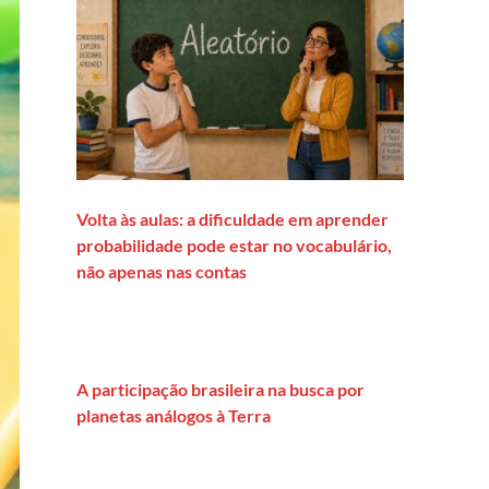
Volta às aulas: a dificuldade em aprender
probabilidade pode estar no vocabulário,
não apenas nas contas
A participação brasileira na busca por
planetas análogos à Terra