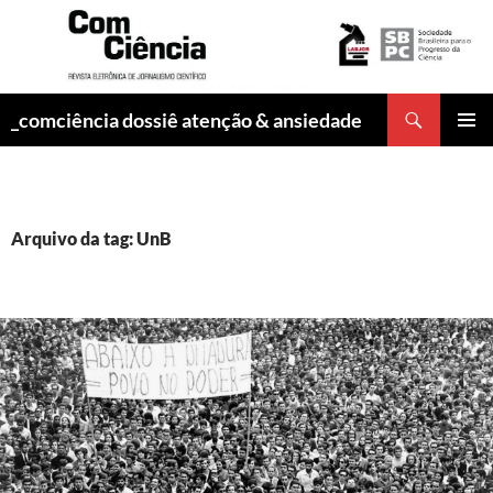
Pesquisar
_comciência dossiê atenção & ansiedade
PULAR
MENU
PARA
PRINCI
O
CONTEÚDO
Arquivo da tag: UnB