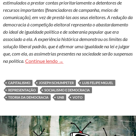
estimulados a prestar contas prioritariamente a detentores de
recursos importantes (financiadores de campanha, meios de
comunicação), em vez de prestá-las aos seus eleitores. A redução da
democracia à competição eleitoral representa o abastardamento
do ideal de igualdade política e de soberania popular que era
associado a ela. A experiência histórica demonstrou os limites da
solução liberal padrão, que é afirmar uma igualdade na lei e julgar
que, com ela, as assimetrias presentes na sociedade serão suspensas
Democracia: crise e possibilidades
na política.
Continue lendo
→
CAPITALISMO
JOSEPH SCHUMPETER
LUIS FELIPE MIGUEL
REPRESENTAÇÃO
SOCIALISMO E DEMOCRACIA
TEORIA DA DEMOCRACIA
UNB
VOTO