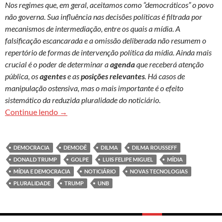
Nos regimes que, em geral, aceitamos como “democráticos” o povo
não governa. Sua influência nas decisões políticas é filtrada por
mecanismos de intermediação, entre os quais a mídia. A
falsificação escancarada e a omissão deliberada não resumem o
repertório de formas de intervenção política da mídia. Ainda mais
crucial é o poder de determinar a
agenda
que receberá atenção
pública, os
agentes
e as
posições relevantes
. Há casos de
manipulação ostensiva, mas o mais importante é o efeito
sistemático da reduzida pluralidade do noticiário.
Os meios de comunicação e a democracia
Continue lendo
→
DEMOCRACIA
DEMODÊ
DILMA
DILMA ROUSSEFF
DONALD TRUMP
GOLPE
LUIS FELIPE MIGUEL
MÍDIA
MÍDIA E DEMOCRACIA
NOTICIÁRIO
NOVAS TECNOLOGIAS
PLURALIDADE
TRUMP
UNB