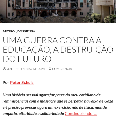
ARTIGO
,
_DOSSIÊ 256
UMA GUERRA CONTRA A
EDUCAÇÃO, A DESTRUIÇÃO
DO FUTURO
30 DE SETEMBRO DE 2024
COMCIENCIA
Por
Peter Schulz
Uma história pessoal agora faz parte do meu cotidiano de
reminiscências com o massacre que se perpetra na Faixa de Gaza
e é preciso provocar agora um exercício, não de física, mas de
Uma guerra c
empatia, alteridade e solidariedade
Continue lendo
→