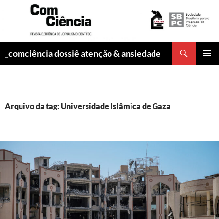
Pesquisar
_comciência dossiê atenção & ansiedade
PULAR
MENU
PARA
PRINCI
O
CONTEÚDO
Arquivo da tag: Universidade Islâmica de Gaza