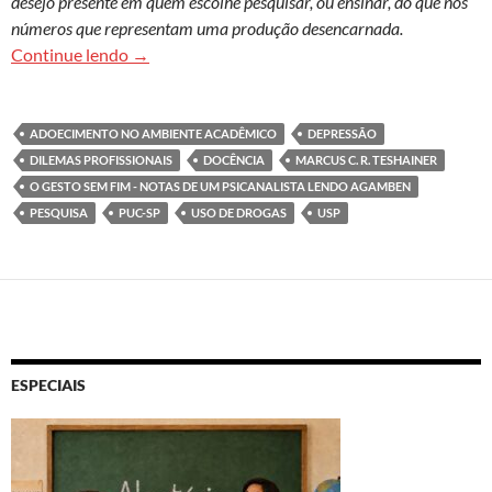
desejo presente em quem escolhe pesquisar, ou ensinar, do que nos
números que representam uma produção desencarnada.
Acadêmicos, entre o desejar e o pontuar
Continue lendo
→
ADOECIMENTO NO AMBIENTE ACADÊMICO
DEPRESSÃO
DILEMAS PROFISSIONAIS
DOCÊNCIA
MARCUS C. R. TESHAINER
O GESTO SEM FIM - NOTAS DE UM PSICANALISTA LENDO AGAMBEN
PESQUISA
PUC-SP
USO DE DROGAS
USP
ESPECIAIS