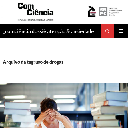
Pesquisar
_comciência dossiê atenção & ansiedade
PULAR
MENU
PARA
PRINCI
O
CONTEÚDO
Arquivo da tag: uso de drogas