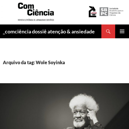
Pesquisar
_comciência dossiê atenção & ansiedade
PULAR
MENU
PARA
PRINCI
O
CONTEÚDO
Arquivo da tag: Wole Soyinka