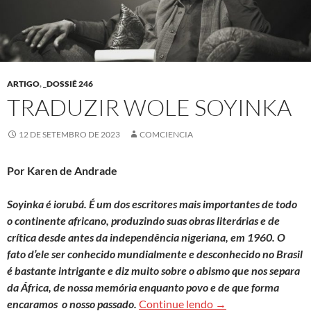
ARTIGO
,
_DOSSIÊ 246
TRADUZIR WOLE SOYINKA
12 DE SETEMBRO DE 2023
COMCIENCIA
Por Karen de Andrade
Soyinka é iorubá. É um dos escritores mais importantes de todo
o continente africano, produzindo suas obras literárias e de
crítica desde antes da independência nigeriana, em 1960. O
fato d’ele ser conhecido mundialmente e desconhecido no Brasil
é bastante intrigante e diz muito sobre o abismo que nos separa
da África, de nossa memória enquanto povo e de que forma
Traduzir Wole Soyi
encaramos o nosso passado.
Continue lendo
→