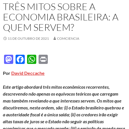
TRÊS MITOS SOBRE A
ECONOMIA BRASILEIRA: A
QUEM SERVEM?
11 DE OUTUBRO DE 2021
COMCIENCIA
M
F
W
P
as
ac
h
ri
Por
David Deccache
to
e
at
nt
d
b
s
Este artigo abordará três mitos econômicos recorrentes,
o
o
A
descrevendo não apenas os equívocos teóricos que carregam
mas também revelando a que interesses servem. Os mitos que
n
o
p
discutiremos, nesta ordem, são: (i) o Estado brasileiro quebrou e
k
p
a austeridade fiscal é a única saída; (ii) os credores irão exigir
altas taxas de juros se o Estado não seguir as políticas
econômicas que o mercado propõe; (iii) a emissão de moeda gera,