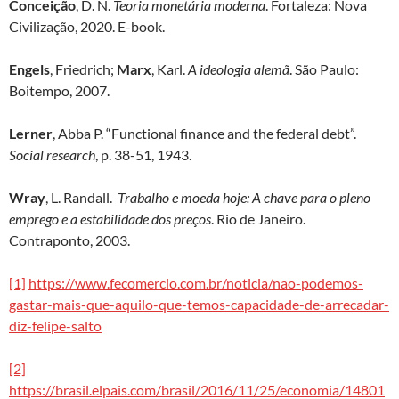
Conceição
, D. N.
Teoria monetária moderna
. Fortaleza: Nova
Civilização, 2020. E-book.
Engels
, Friedrich;
Marx
, Karl.
A ideologia alemã
. São Paulo:
Boitempo, 2007.
Lerner
, Abba P. “Functional finance and the federal debt”.
Social research
, p. 38-51, 1943.
Wray
, L. Randall.
Trabalho e moeda hoje: A chave para o pleno
emprego e a estabilidade dos preços
. Rio de Janeiro.
Contraponto, 2003.
[1]
https://www.fecomercio.com.br/noticia/nao-podemos-
gastar-mais-que-aquilo-que-temos-capacidade-de-arrecadar-
diz-felipe-salto
[2]
https://brasil.elpais.com/brasil/2016/11/25/economia/14801