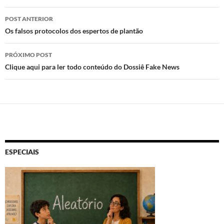
k
p
Navegação
POST ANTERIOR
de
Os falsos protocolos dos espertos de plantão
posts
PRÓXIMO POST
Clique aqui para ler todo conteúdo do Dossiê Fake News
ESPECIAIS