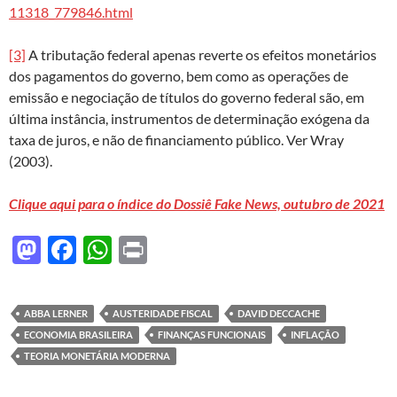
11318_779846.html
[3]
A tributação federal apenas reverte os efeitos monetários
dos pagamentos do governo, bem como as operações de
emissão e negociação de títulos do governo federal são, em
última instância, instrumentos de determinação exógena da
taxa de juros, e não de financiamento público. Ver Wray
(2003).
Clique aqui para o índice do Dossiê Fake News, outubro de 2021
M
F
W
P
as
ac
h
ri
to
e
at
nt
ABBA LERNER
AUSTERIDADE FISCAL
DAVID DECCACHE
d
b
s
ECONOMIA BRASILEIRA
FINANÇAS FUNCIONAIS
INFLAÇÃO
o
o
A
TEORIA MONETÁRIA MODERNA
n
o
p