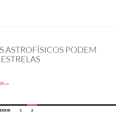
S ASTROFÍSICOS PODEM
 ESTRELAS
O que os neutrinos astrofísicos podem nos dizer sobre as estre
ndo
→
ERIOR
1
2