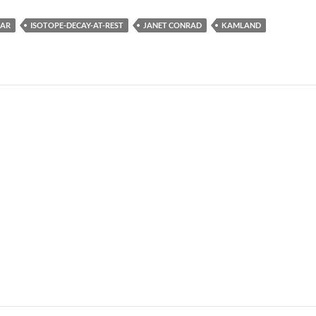
DAR
ISOTOPE-DECAY-AT-REST
JANET CONRAD
KAMLAND