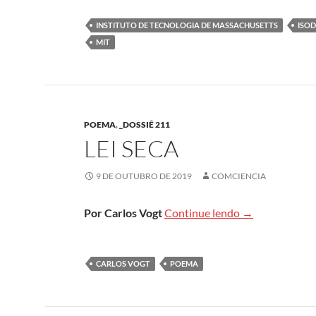
INSTITUTO DE TECNOLOGIA DE MASSACHUSETTS
ISO
MIT
POEMA
,
_DOSSIÊ 211
LEI SECA
9 DE OUTUBRO DE 2019
COMCIENCIA
Lei seca
Por Carlos Vogt
Continue lendo
→
CARLOS VOGT
POEMA