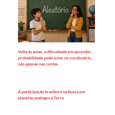
Volta às aulas: a dificuldade em aprender
probabilidade pode estar no vocabulário,
não apenas nas contas
namentos e cortes, ciência se desenvolve no Brasil por meio de c
A participação brasileira na busca por
planetas análogos à Terra