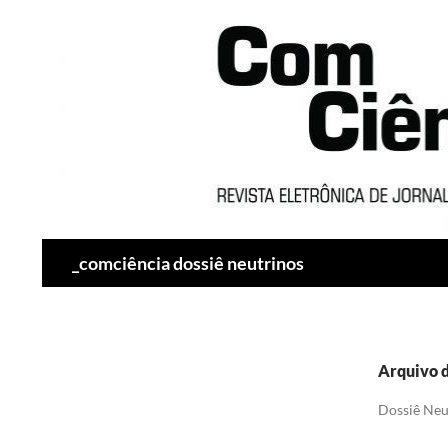
Pesquisar
_comciência dossiê neutrinos
Arquivo d
Dossiê Neu