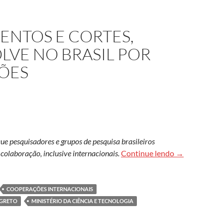
NTOS E CORTES,
LVE NO BRASIL POR
ÕES
que pesquisadores e grupos de pesquisa brasileiros
Entre questio
colaboração, inclusive internacionais.
Continue lendo
→
COOPERAÇÕES INTERNACIONAIS
EGRETO
MINISTÉRIO DA CIÊNCIA E TECNOLOGIA