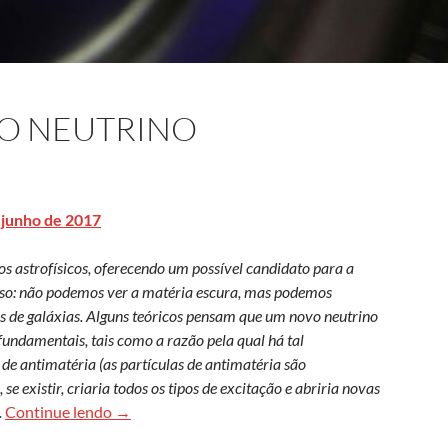
VO NEUTRINO
 junho de 2017
s astrofísicos, oferecendo um possível candidato para a
rso: não podemos ver a matéria escura, mas podemos
s de galáxias. Alguns teóricos pensam que um novo neutrino
fundamentais, tais como a razão pela qual há tal
 de antimatéria (as partículas de antimatéria são
e existir, criaria todos os tipos de excitação e abriria novas
A caça por um novo neutrino
.
Continue lendo
→