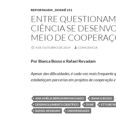
REPORTAGEM
,
_DOSSIÊ 211
ENTRE QUESTIONAME
CIÊNCIA SE DESENVO
MEIO DE COOPERAÇ
4 DE OUTUBRO DE 2019
COMCIENCIA
Por Bianca Bosso e Rafael Revadam
Apesar das dificuldades, é cada vez mais frequente 
estabeleçam parcerias em projetos de cooperação e 
ANA AMÉLIA BERGAMINI MACHADO
BIANCA BOSSO
DESENVOLVIMENTO CIENTÍFICO
DUNE
ETTORE S
RAFAEL REVADAM
UNIVERSIDADES