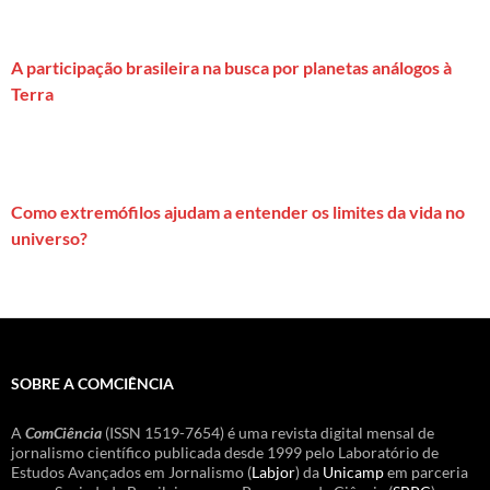
A participação brasileira na busca por planetas análogos à
Terra
Como extremófilos ajudam a entender os limites da vida no
universo?
SOBRE A COMCIÊNCIA
A
ComCiência
(ISSN 1519-7654) é uma revista digital mensal de
jornalismo científico publicada desde 1999 pelo Laboratório de
Estudos Avançados em Jornalismo (
Labjor
) da
Unicamp
em parceria