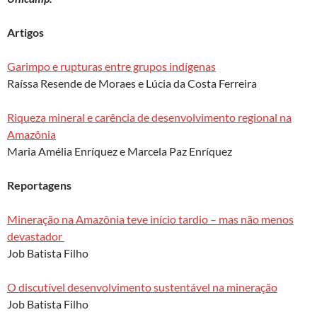
k
p
Artigos
Garimpo e rupturas entre grupos indígenas
Raíssa Resende de Moraes e Lúcia da Costa Ferreira
Riqueza mineral e carência de desenvolvimento regional na
Amazônia
Maria Amélia Enríquez e Marcela Paz Enríquez
Reportagens
Mineração na Amazônia teve início tardio – mas não menos
devastador
Job Batista Filho
O discutível desenvolvimento sustentável na mineração
Job Batista Filho