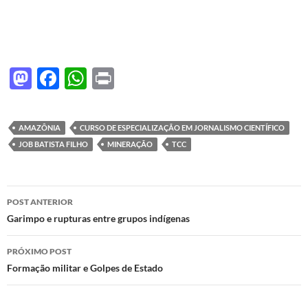
M
F
W
P
as
ac
h
ri
to
e
at
nt
AMAZÔNIA
CURSO DE ESPECIALIZAÇÃO EM JORNALISMO CIENTÍFICO
d
b
s
JOB BATISTA FILHO
MINERAÇÃO
TCC
o
o
A
n
o
p
Navegação
POST ANTERIOR
k
p
de
Garimpo e rupturas entre grupos indígenas
posts
PRÓXIMO POST
Formação militar e Golpes de Estado