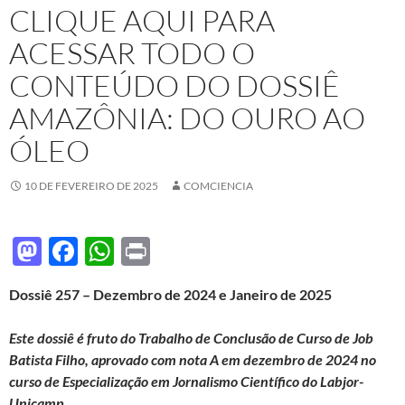
CLIQUE AQUI PARA
ACESSAR TODO O
CONTEÚDO DO DOSSIÊ
AMAZÔNIA: DO OURO AO
ÓLEO
10 DE FEVEREIRO DE 2025
COMCIENCIA
M
F
W
P
as
ac
h
ri
Dossiê 257 – Dezembro de 2024 e Janeiro de 2025
to
e
at
nt
d
b
s
Este dossiê é fruto do Trabalho de Conclusão de Curso de Job
o
o
A
Batista Filho, aprovado com nota A em dezembro de 2024 no
curso de Especialização em Jornalismo Científico do Labjor-
n
o
p
Unicamp.