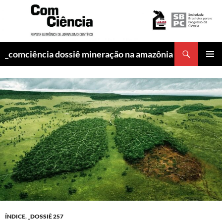
Pesquisar
_comciência dossiê mineração na amazônia
PULAR
MENU
PARA
PRINCI
O
CONTEÚDO
ÍNDICE
,
_DOSSIÊ 257