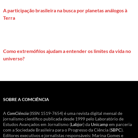
A participação brasileira na busca por planetas análogos à
Terra
Como extremófilos ajudam a entender os limites da vida no
universo?
SOBRE A COMCIÊNCIA
A
ComCiência
(ISSN 1519-7654) é uma revista digital mensal de
jornalismo científico publicada desde 1999 pelo Laboratório de
Estudos Avançados em Jornalismo (
Labjor
) da
Unicamp
em parceria
com a Sociedade Brasileira para o Progresso da Ciência (
SBPC
).
Editores executivos e jornalistas responsáveis: Marina Gomes e