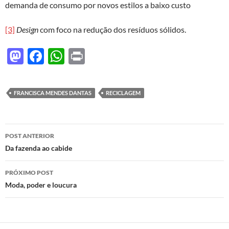
demanda de consumo por novos estilos a baixo custo
[3]
Design
com foco na redução dos resíduos sólidos.
M
F
W
P
as
ac
h
ri
to
e
at
nt
FRANCISCA MENDES DANTAS
RECICLAGEM
d
b
s
o
o
A
Navegação
n
o
p
POST ANTERIOR
de
Da fazenda ao cabide
k
p
posts
PRÓXIMO POST
Moda, poder e loucura