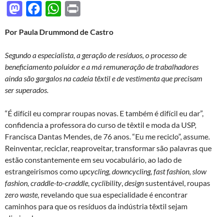
M
F
W
P
as
ac
h
ri
Por Paula Drummond de Castro
to
e
at
nt
d
b
s
Segundo a especialista, a geração de resíduos, o processo de
o
o
A
beneficiamento poluidor e a má remuneração de trabalhadores
ainda são gargalos na cadeia têxtil e de vestimenta que precisam
n
o
p
ser superados.
k
p
“É difícil eu comprar roupas novas. E também é difícil eu dar”,
confidencia a professora do curso de têxtil e moda da USP,
Francisca Dantas Mendes, de 76 anos. “Eu me reciclo”, assume.
Reinventar, reciclar, reaproveitar, transformar são palavras que
estão constantemente em seu vocabulário, ao lado de
estrangeirismos como
upcycling, downcycling, fast fashion, slow
fashion, craddle-to-craddle, cyclibility
,
design
sustentável, roupas
zero waste,
revelando que sua especialidade é encontrar
caminhos para que os resíduos da indústria têxtil sejam