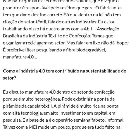
Não há. O que há é a lei dos resíduos sólidos, que diz que o
produtor é responsável pelo resíduo que gera. O fabricante
tem que dar o destino correto. Só que dentro da lei não tem
citação do setor têxtil, fala de outras indústrias. Eu estou
trabalhando nisso há quatro anos com a Abit – Associação
Brasileira da Indústria Têxtil e de Confecção. Temos que
organizar a reciclagem no setor. Mas falar em lixo não dá ibope.
É preferível ficar pesquisando a fibra biodegradável,
manufatura 4.0…
Como a indústria 4.0 tem contribuído na sustentabilidade do
setor?
Eu discuto manufatura 4.0 dentro do setor de confecção
porque é muito heterogênea. Pode existir lá na ponta da
pirâmide da cadeia têxtil. A pirâmide é muito rica na ponta,
com alta tecnologia, em alto investimento em capital, em
pesquisa. E a base dela é o operário semianalfabeto, informal.
Talvez com a MEI mude um pouco, porque era tudo feito na