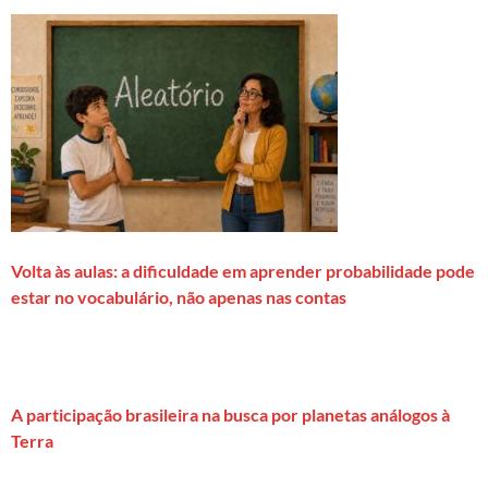
Volta às aulas: a dificuldade em aprender probabilidade pode
estar no vocabulário, não apenas nas contas
A participação brasileira na busca por planetas análogos à
Terra