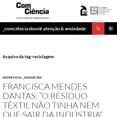
Pesquisar
_comciência dossiê atenção & ansiedade
PULAR
MENU
PARA
PRINCI
O
CONTEÚDO
Arquivo da tag: reciclagem
ENTREVISTA
,
_DOSSIÊ 202
FRANCISCA MENDES
DANTAS: “O RESÍDUO
TÊXTIL NÃO TINHA NEM
QUE SAIR DA INDÚSTRIA”