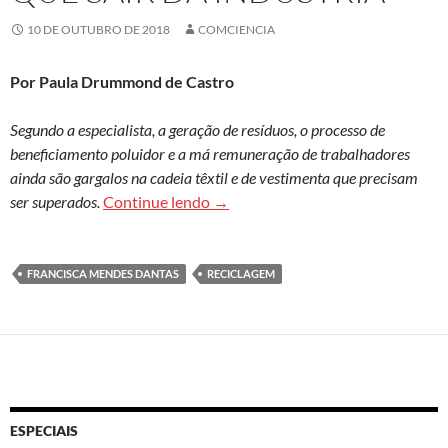
10 DE OUTUBRO DE 2018
COMCIENCIA
Por Paula Drummond de Castro
Segundo a especialista, a geração de resíduos, o processo de
beneficiamento poluidor e a má remuneração de trabalhadores
ainda são gargalos na cadeia têxtil e de vestimenta que precisam
Francisca Mendes Dantas: “O resídu
ser superados.
Continue lendo
→
FRANCISCA MENDES DANTAS
RECICLAGEM
ESPECIAIS