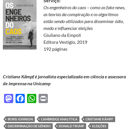
Serviço:
Os engenheiros do caos – como as fake news,
as teorias da conspiração e os algoritmos
estão sendo utilizados para disseminar ódio,
medo e influenciar eleições
Giuliano da Empoli
Editora Vestígio, 2019
192 páginas
Cristiane Kämpf
é jornalista
especializada em ciência e assessora
de imprensa na Unicamp
M
F
W
P
as
ac
h
ri
to
e
at
nt
BORIS JOHNSON
CAMBRIDGE ANALYTICA
CRISTIANE KÄMPF
d
b
s
DISCRIMINAÇÃO DE GÊNERO
DONALD TRUMP
ELEIÇÕES