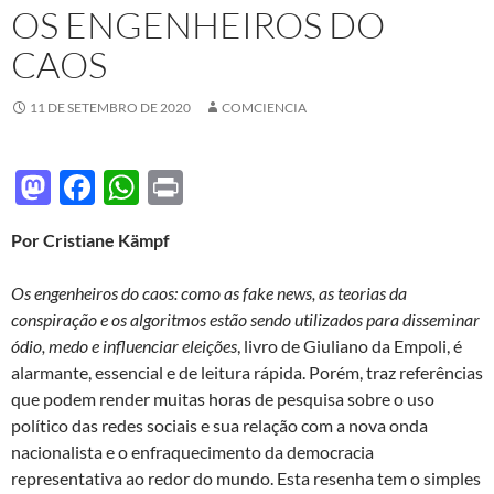
OS ENGENHEIROS DO
CAOS
11 DE SETEMBRO DE 2020
COMCIENCIA
M
F
W
P
as
ac
h
ri
Por Cristiane Kämpf
to
e
at
nt
d
b
s
Os engenheiros do caos: como as fake news, as teorias da
o
o
A
conspiração e os algoritmos estão sendo utilizados para disseminar
ódio, medo e influenciar eleições
, livro de Giuliano da Empoli, é
n
o
p
alarmante, essencial e de leitura rápida. Porém, traz referências
k
p
que podem render muitas horas de pesquisa sobre o uso
político das redes sociais e sua relação com a nova onda
nacionalista e o enfraquecimento da democracia
representativa ao redor do mundo. Esta resenha tem o simples