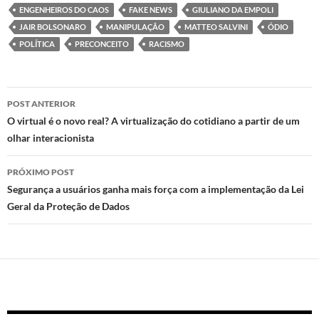
o
o
A
ENGENHEIROS DO CAOS
FAKE NEWS
GIULIANO DA EMPOLI
JAIR BOLSONARO
MANIPULAÇÃO
MATTEO SALVINI
ÓDIO
n
o
p
POLÍTICA
PRECONCEITO
RACISMO
k
p
Navegação
POST ANTERIOR
de
O virtual é o novo real? A virtualização do cotidiano a partir de um
olhar interacionista
posts
PRÓXIMO POST
Segurança a usuários ganha mais força com a implementação da Lei
Geral da Proteção de Dados