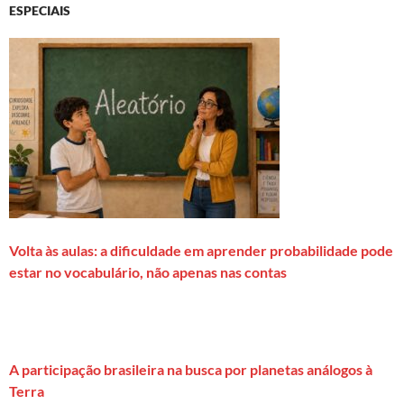
ESPECIAIS
Volta às aulas: a dificuldade em aprender probabilidade pode
estar no vocabulário, não apenas nas contas
A participação brasileira na busca por planetas análogos à
Terra