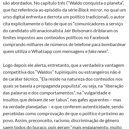
são abordados. No capítulo três (“Waldo conquista o planeta”,
que faz referência ao episódio da série
Black mirror
, no qual um
urso digital enfrenta e derrota um político tradicional), o autor
cita explicitamente o fato de que os “comunicadores a serviço
do candidato ultranacionalista Jair Bolsonaro driblaram os
limites impostos aos conteúdos políticos no Facebook
comprando milhares de números de telefone para bombardear
quem utiliza o Whatsapp com mensagens e
fake news
”.
Logo depois ele alerta, entretanto, que a verdadeira vantagem
competitiva dos “Waldos” tupiniquins ou estrangeiros não é
de caráter técnico. “Ela reside na natureza dos conteúdos nos
quais se baseia a propaganda populista”, ou seja, na “liberação
das palavras e dos comportamentos”, na “vulgaridade e
insultos que deixam de ser tabus”, nas gafes aparentes – mas
na verdade planejadas – e que conferem autenticidade, sendo
percebidas como comprovação de que o político é próximo ao
povo. Assim, preconceito, racismo, discriminação de gênero
saem todos do buraco, pois geram “mais engajamento, muito