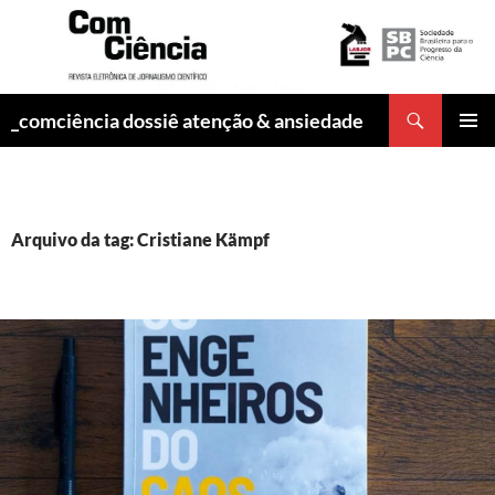
Pesquisar
_comciência dossiê atenção & ansiedade
PULAR
MENU
PARA
PRINCI
O
CONTEÚDO
Arquivo da tag: Cristiane Kämpf