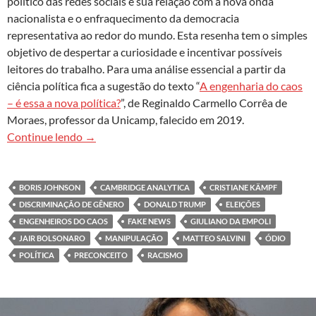
político das redes sociais e sua relação com a nova onda
nacionalista e o enfraquecimento da democracia
representativa ao redor do mundo. Esta resenha tem o simples
objetivo de despertar a curiosidade e incentivar possíveis
leitores do trabalho. Para uma análise essencial a partir da
ciência política fica a sugestão do texto “
A engenharia do caos
– é essa a nova política?
”, de Reginaldo Carmello Corrêa de
Moraes, professor da Unicamp, falecido em 2019.
Os engenheiros do caos
Continue lendo
→
BORIS JOHNSON
CAMBRIDGE ANALYTICA
CRISTIANE KÄMPF
DISCRIMINAÇÃO DE GÊNERO
DONALD TRUMP
ELEIÇÕES
ENGENHEIROS DO CAOS
FAKE NEWS
GIULIANO DA EMPOLI
JAIR BOLSONARO
MANIPULAÇÃO
MATTEO SALVINI
ÓDIO
POLÍTICA
PRECONCEITO
RACISMO