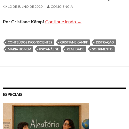
13 DE JULHO DE 2020
COMCIENCIA
Maria Homem: Distrair-se 
Por Cristiane Kämpf
Continue lendo
→
CONTEÚDOS INCONSCIENTES
CRISTIANE KÄMPF
DISTRAÇÃO
MARIA HOMEM
PSICANÁLISE
REALIDADE
SOFRIMENTO
ESPECIAIS