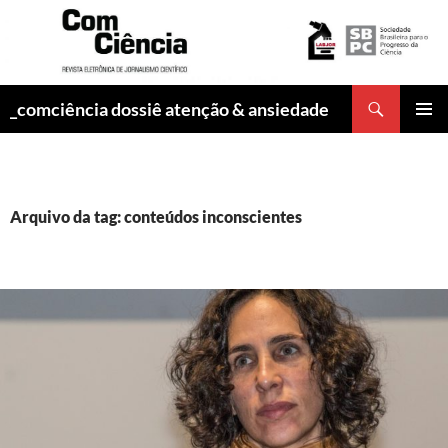
Pesquisar
_comciência dossiê atenção & ansiedade
PULAR
MENU
PARA
PRINCI
O
CONTEÚDO
Arquivo da tag: conteúdos inconscientes