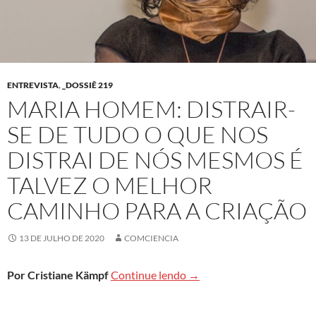
ENTREVISTA
,
_DOSSIÊ 219
MARIA HOMEM: DISTRAIR-
SE DE TUDO O QUE NOS
DISTRAI DE NÓS MESMOS É
TALVEZ O MELHOR
CAMINHO PARA A CRIAÇÃO
13 DE JULHO DE 2020
COMCIENCIA
Maria Homem: Distrair-se 
Por Cristiane Kämpf
Continue lendo
→