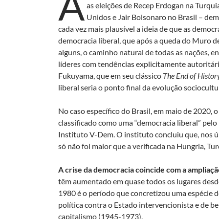
A
as eleições de Recep Erdogan na Turqu
Unidos e Jair Bolsonaro no Brasil – dem
cada vez mais plausível a ideia de que as democr
democracia liberal, que após a queda do Muro de 
alguns, o caminho natural de todas as nações, e
líderes com tendências explicitamente autoritár
Fukuyama, que em seu clássico
The End of Histor
liberal seria o ponto final da evolução sociocult
No caso específico do Brasil, em maio de 2020, o
classificado como uma “democracia liberal” pel
Instituto V-Dem. O instituto concluiu que, nos ú
só não foi maior que a verificada na Hungria, Tur
A crise da democracia coincide com a ampliaçã
têm aumentado em quase todos os lugares desde
1980 é o período que concretizou uma espécie d
política contra o Estado intervencionista e de b
capitalismo (1945-1973).