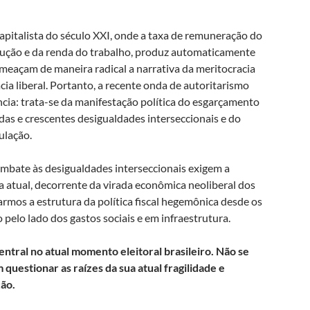
apitalista do século XXI, onde a taxa de remuneração do
odução e da renda do trabalho, produz automaticamente
ameaçam de maneira radical a narrativa da meritocracia
ia liberal. Portanto, a recente onda de autoritarismo
ia: trata-se da manifestação política do esgarçamento
das e crescentes desigualdades interseccionais e do
ulação.
ombate às desigualdades interseccionais exigem a
 atual, decorrente da virada econômica neoliberal dos
rmos a estrutura da política fiscal hegemônica desde os
 pelo lado dos gastos sociais e em infraestrutura.
ntral no atual momento eleitoral brasileiro. Não se
questionar as raízes da sua atual fragilidade e
ção.