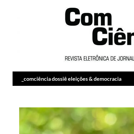
Pesquisar
_comciência dossiê eleições & democracia