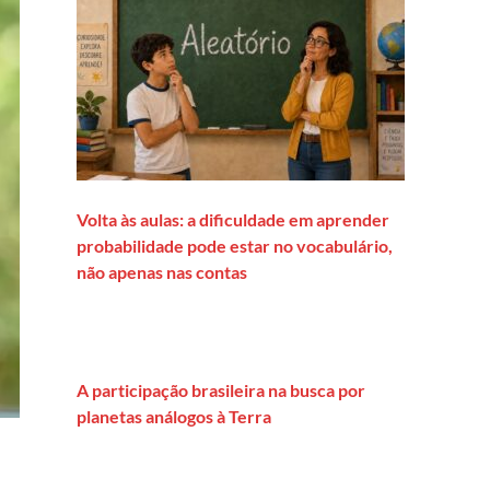
Volta às aulas: a dificuldade em aprender
probabilidade pode estar no vocabulário,
não apenas nas contas
A participação brasileira na busca por
planetas análogos à Terra