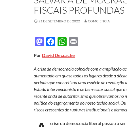
FISCAIS PROFUNDAS
21 DE SETEMBRO DE 2022
COMCIENCIA
M
F
W
P
as
ac
h
ri
Por
David Deccache
to
e
at
nt
d
b
s
A crise da democracia coincide com a ampliação ace
o
o
A
aumentado em quase todos os lugares desde a déca
período que concretizou uma espécie de revolução a
n
o
p
Estado intervencionista e de bem-estar social que 
k
p
recente onda de autoritarismo que observamos no m
política do esgarçamento do nosso tecido social. O
riscos crescentes de rupturas institucionais e democ
crise da democracia liberal passou a se