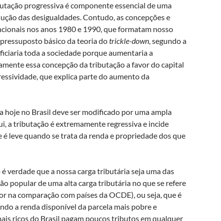
butação progressiva é componente essencial de uma
redução das desigualdades. Contudo, as concepções e
ncionais nos anos 1980 e 1990, que formatam nosso
 pressuposto básico da teoria do
trickle-down
, segundo a
eficiaria toda a sociedade porque aumentaria a
amente essa concepção da tributação a favor do capital
ressividade, que explica parte do aumento da
a hoje no Brasil deve ser modificado por uma ampla
ui, a tributação é extremamente regressiva e incide
é leve quando se trata da renda e propriedade dos que
é verdade que a nossa carga tributária seja uma das
ão popular de uma alta carga tributária no que se refere
ior na comparação com países da OCDE), ou seja, que é
indo a renda disponível da parcela mais pobre e
is ricos do Brasil pagam poucos tributos em qualquer