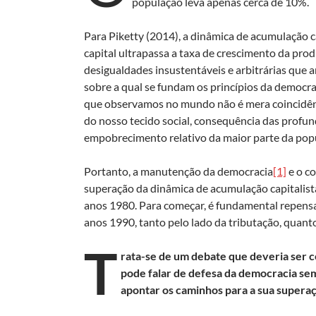
população leva apenas cerca de 10%.
Para Piketty (2014), a dinâmica de acumulação c
capital ultrapassa a taxa de crescimento da pr
desigualdades insustentáveis e arbitrárias que 
sobre a qual se fundam os princípios da democrac
que observamos no mundo não é mera coincidênc
do nosso tecido social, consequência das profun
empobrecimento relativo da maior parte da pop
Portanto, a manutenção da democracia
[1]
e o c
superação da dinâmica de acumulação capitalista
anos 1980. Para começar, é fundamental repensa
anos 1990, tanto pelo lado da tributação, quanto
T
rata-se de um debate que deveria ser ce
pode falar de defesa da democracia sem 
apontar os caminhos para a sua supera