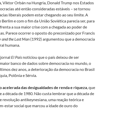
ia, Viktor Orbán na Hungria, Donald Trump nos Estados
ocracias até então consideradas estáveis – se tornou
acias liberais podem estar chegando ao seu limite. A
Berlim e com o fim da União Soviética parecia ser, para
nfrenta a sua maior crise com a chegada ao poder de
ias. Parece ocorrer o oposto do preconizado por Francis
y and the Last Man
(1992) argumentou que a democracia
ural humana.
 jornal
El País
noticiou que o país deixou de ser
o maior banco de dados sobre democracia no mundo, o
ltimos dez anos, a deterioração da democracia no Brasil
quia, Polônia e Sérvia.
o acelerada das desigualdades de renda e riqueza
, que
 a década de 1980. Não custa lembrar que a década de
e revolução antikeynesiana, uma reação teórica e
em-estar social que marcou a idade de ouro do