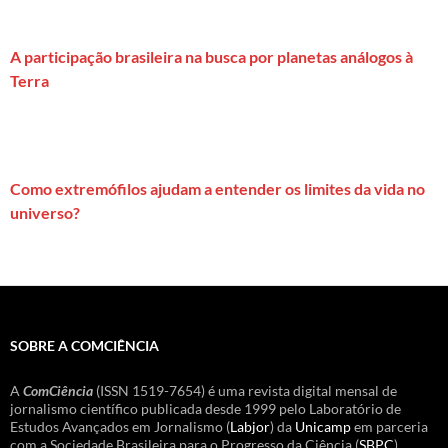
A participação brasileira na busca por planetas análogos à
Terra
Como extremófilos ajudam a entender os limites da vida no
universo?
SOBRE A COMCIÊNCIA
A
ComCiência
(ISSN 1519-7654) é uma revista digital mensal de
jornalismo científico publicada desde 1999 pelo Laboratório de
Estudos Avançados em Jornalismo (
Labjor
) da
Unicamp
em parceria
com a Sociedade Brasileira para o Progresso da Ciência (
SBPC
).