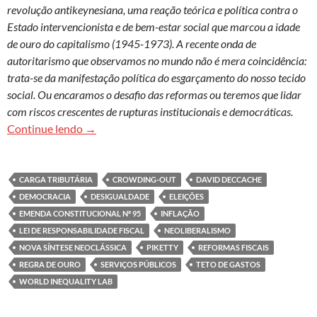
revolução antikeynesiana, uma reação teórica e política contra o
Estado intervencionista e de bem-estar social que marcou a idade
de ouro do capitalismo (1945-1973). A recente onda de
autoritarismo que observamos no mundo não é mera coincidência:
trata-se da manifestação política do esgarçamento do nosso tecido
social. Ou encaramos o desafio das reformas ou teremos que lidar
com riscos crescentes de rupturas institucionais e democráticas.
Salvar a democracia exige reformas fiscais prof
Continue lendo
→
CARGA TRIBUTÁRIA
CROWDING-OUT
DAVID DECCACHE
DEMOCRACIA
DESIGUALDADE
ELEIÇÕES
EMENDA CONSTITUCIONAL Nº 95
INFLAÇÃO
LEI DE RESPONSABILIDADE FISCAL
NEOLIBERALISMO
NOVA SÍNTESE NEOCLÁSSICA
PIKETTY
REFORMAS FISCAIS
REGRA DE OURO
SERVIÇOS PÚBLICOS
TETO DE GASTOS
WORLD INEQUALITY LAB