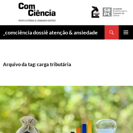
Pesquisar
_comciência dossiê atenção & ansiedade
PULAR
MENU
PARA
PRINCI
O
CONTEÚDO
Arquivo da tag: carga tributária