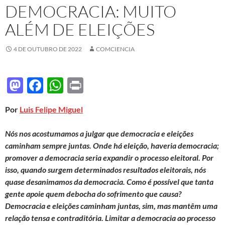
DEMOCRACIA: MUITO
ALÉM DE ELEIÇÕES
4 DE OUTUBRO DE 2022
COMCIENCIA
M
F
W
P
as
ac
h
ri
Por
Luis Felipe Miguel
to
e
at
nt
d
b
s
Nós nos acostumamos a julgar que democracia e eleições
o
o
A
caminham sempre juntas. Onde há eleição, haveria democracia;
promover a democracia seria expandir o processo eleitoral. Por
n
o
p
isso, quando surgem determinados resultados eleitorais, nós
k
p
quase desanimamos da democracia. Como é possível que tanta
gente apoie quem debocha do sofrimento que causa?
Democracia e eleições caminham juntas, sim, mas mantêm uma
relação tensa e contraditória. Limitar a democracia ao processo