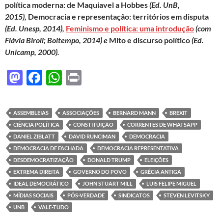
política moderna: de Maquiavel a Hobbes
(Ed. UnB,
2015),
Democracia e representação: territórios em disputa
(Ed. Unesp, 2014),
Feminismo e política: uma introdução
(com
Flávia Biroli; Boitempo, 2014) e
Mito e discurso político
(Ed.
Unicamp, 2000).
M
F
W
P
as
ac
h
ri
to
e
at
nt
ASSEMBLEIAS
ASSOCIAÇÕES
BERNARD MANN
BREXIT
d
b
s
CIÊNCIA POLÍTICA
CONSTITUIÇÃO
CORRENTES DE WHATSAPP
o
o
A
DANIEL ZIBLATT
DAVID RUNCIMAN
DEMOCRACIA
DEMOCRACIA DE FACHADA
DEMOCRACIA REPRESENTATIVA
n
o
p
DESDEMOCRATIZAÇÃO
DONALD TRUMP
ELEIÇÕES
k
p
EXTREMA DIREITA
GOVERNO DO POVO
GRÉCIA ANTIGA
IDEAL DEMOCRÁTICO
JOHN STUART MILL
LUIS FELIPE MIGUEL
MÍDIAS SOCIAIS
PÓS-VERDADE
SINDICATOS
STEVEN LEVITSKY
UNB
VALE-TUDO