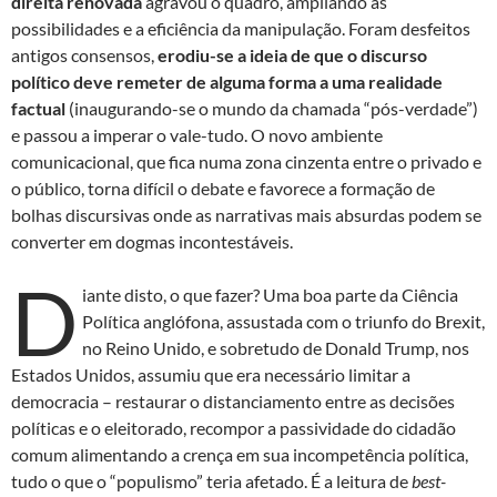
direita renovada
agravou o quadro, ampliando as
possibilidades e a eficiência da manipulação. Foram desfeitos
antigos consensos,
erodiu-se a ideia de que o discurso
político deve remeter de alguma forma a uma realidade
factual
(inaugurando-se o mundo da chamada “pós-verdade”)
e passou a imperar o vale-tudo. O novo ambiente
comunicacional, que fica numa zona cinzenta entre o privado e
o público, torna difícil o debate e favorece a formação de
bolhas discursivas onde as narrativas mais absurdas podem se
converter em dogmas incontestáveis.
D
iante disto, o que fazer? Uma boa parte da Ciência
Política anglófona, assustada com o triunfo do Brexit,
no Reino Unido, e sobretudo de Donald Trump, nos
Estados Unidos, assumiu que era necessário limitar a
democracia – restaurar o distanciamento entre as decisões
políticas e o eleitorado, recompor a passividade do cidadão
comum alimentando a crença em sua incompetência política,
tudo o que o “populismo” teria afetado. É a leitura de
best-