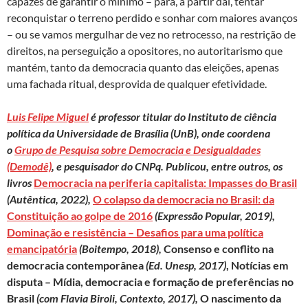
capazes de garantir o mínimo – para, a partir daí, tentar
reconquistar o terreno perdido e sonhar com maiores avanços
– ou se vamos mergulhar de vez no retrocesso, na restrição de
direitos, na perseguição a opositores, no autoritarismo que
mantém, tanto da democracia quanto das eleições, apenas
uma fachada ritual, desprovida de qualquer efetividade.
Luis Felipe Miguel
é professor titular do Instituto de ciência
política da Universidade de Brasília (UnB), onde coordena
o
Grupo de Pesquisa sobre Democracia e Desigualdades
(Demodê)
, e pesquisador do CNPq. Publicou, entre outros, os
livros
Democracia na periferia capitalista: Impasses do Brasil
(Autêntica, 2022),
O colapso da democracia no Brasil: da
Constituição ao golpe de 2016
(Expressão Popular, 2019),
Dominação e resistência – Desafios para uma política
emancipatória
(Boitempo, 2018),
Consenso e conflito na
democracia contemporânea
(Ed. Unesp, 2017)
, Notícias em
disputa – Mídia, democracia e formação de preferências no
Brasil
(com Flavia Biroli, Contexto, 2017),
O nascimento da