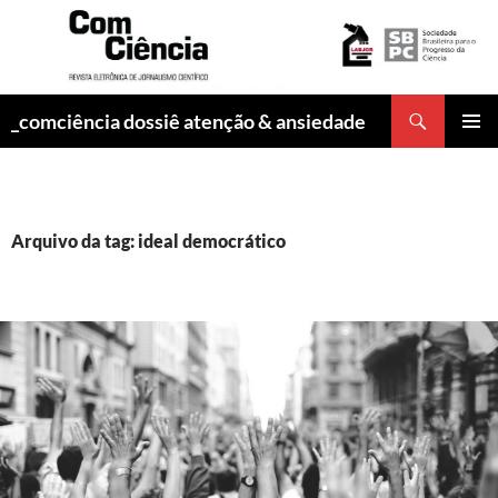
Pesquisar
_comciência dossiê atenção & ansiedade
PULAR
MENU
PARA
PRINCI
O
CONTEÚDO
Arquivo da tag: ideal democrático