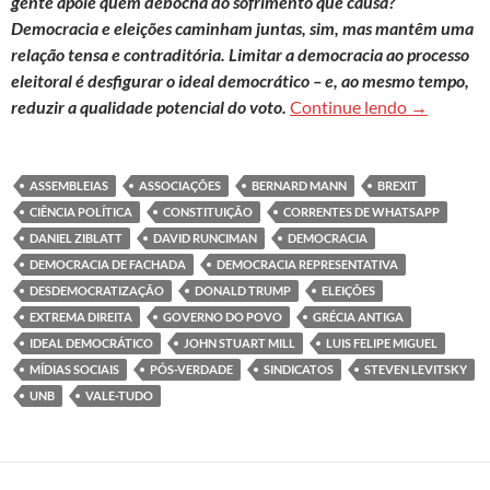
gente apoie quem debocha do sofrimento que causa?
Democracia e eleições caminham juntas, sim, mas mantêm uma
relação tensa e contraditória. Limitar a democracia ao processo
eleitoral é desfigurar o ideal democrático – e, ao mesmo tempo,
Democracia
reduzir a qualidade potencial do voto.
Continue lendo
→
ASSEMBLEIAS
ASSOCIAÇÕES
BERNARD MANN
BREXIT
CIÊNCIA POLÍTICA
CONSTITUIÇÃO
CORRENTES DE WHATSAPP
DANIEL ZIBLATT
DAVID RUNCIMAN
DEMOCRACIA
DEMOCRACIA DE FACHADA
DEMOCRACIA REPRESENTATIVA
DESDEMOCRATIZAÇÃO
DONALD TRUMP
ELEIÇÕES
EXTREMA DIREITA
GOVERNO DO POVO
GRÉCIA ANTIGA
IDEAL DEMOCRÁTICO
JOHN STUART MILL
LUIS FELIPE MIGUEL
MÍDIAS SOCIAIS
PÓS-VERDADE
SINDICATOS
STEVEN LEVITSKY
UNB
VALE-TUDO