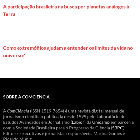
A participação brasileira na busca por planetas análogos à
Terra
Como extremófilos ajudam a entender os limites da vida no
universo?
SOBRE A COMCIÊNCIA
A
ComCiência
(ISSN 1519-7654) é uma revista digital mensal de
jornalismo científico publicada desde 1999 pelo Laboratório de
Estudos Avançados em Jornalismo (
Labjor
) da
Unicamp
em parceria
com a Sociedade Brasileira para o Progresso da Ciência (
SBPC
).
Editores executivos e jornalistas responsáveis: Marina Gomes e
Ricardo Muniz.