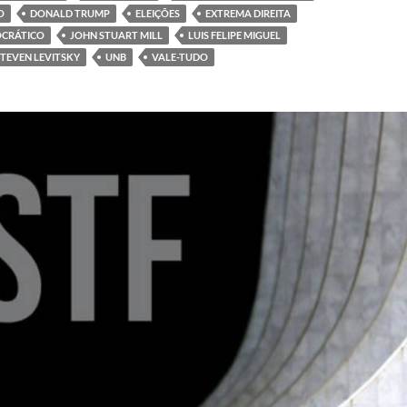
O
DONALD TRUMP
ELEIÇÕES
EXTREMA DIREITA
OCRÁTICO
JOHN STUART MILL
LUIS FELIPE MIGUEL
STEVEN LEVITSKY
UNB
VALE-TUDO