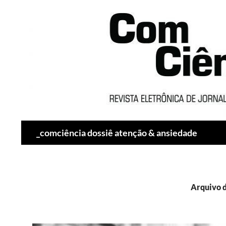
Pesquisar
_comciência dossiê atenção & ansiedade
Arquivo d