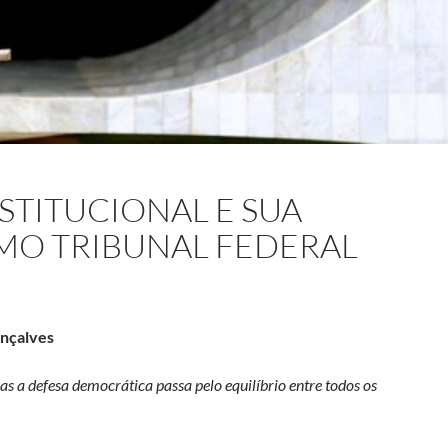
TITUCIONAL E SUA
MO TRIBUNAL FEDERAL
onçalves
s a defesa democrática passa pelo equilíbrio entre todos os
onal e sua defesa pelo Supremo Tribunal Federal