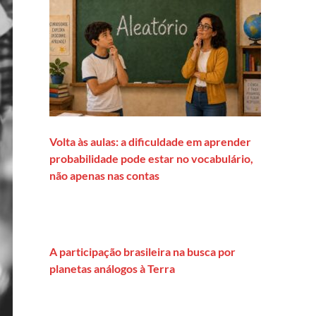
Volta às aulas: a dificuldade em aprender
probabilidade pode estar no vocabulário,
não apenas nas contas
A participação brasileira na busca por
planetas análogos à Terra