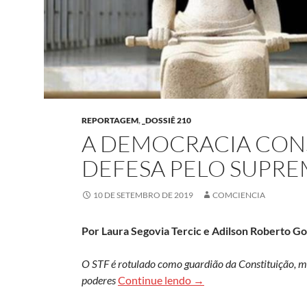
REPORTAGEM
,
_DOSSIÊ 210
A DEMOCRACIA CONS
DEFESA PELO SUPRE
10 DE SETEMBRO DE 2019
COMCIENCIA
Por Laura Segovia Tercic e Adilson Roberto G
O STF é rotulado como guardião da Constituição, ma
A democracia constituci
poderes
Continue lendo
→