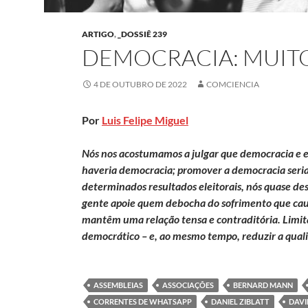
ARTIGO
,
_DOSSIÊ 239
DEMOCRACIA: MUITO
4 DE OUTUBRO DE 2022
COMCIENCIA
Por
Luis Felipe Miguel
Nós nos acostumamos a julgar que democracia e e
haveria democracia; promover a democracia seria 
determinados resultados eleitorais, nós quase d
gente apoie quem debocha do sofrimento que cau
mantêm uma relação tensa e contraditória. Limitar
democrático – e, ao mesmo tempo, reduzir a quali
ASSEMBLEIAS
ASSOCIAÇÕES
BERNARD MANN
CORRENTES DE WHATSAPP
DANIEL ZIBLATT
DAVI