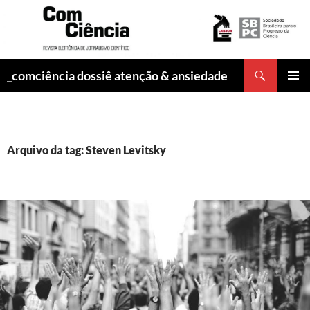
Pesquisar
_comciência dossiê atenção & ansiedade
PULAR
MENU
PARA
PRINCI
O
CONTEÚDO
Arquivo da tag: Steven Levitsky