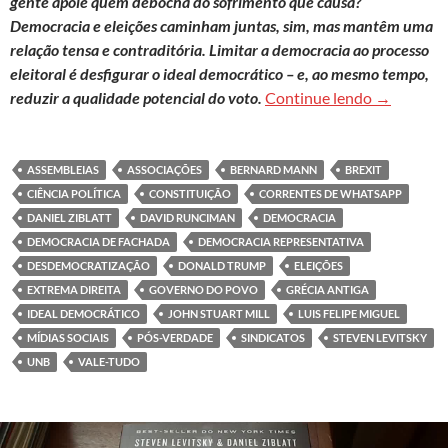
gente apoie quem debocha do sofrimento que causa?
Democracia e eleições caminham juntas, sim, mas mantêm uma
relação tensa e contraditória. Limitar a democracia ao processo
eleitoral é desfigurar o ideal democrático – e, ao mesmo tempo,
Democracia
reduzir a qualidade potencial do voto.
Continue lendo
→
ASSEMBLEIAS
ASSOCIAÇÕES
BERNARD MANN
BREXIT
CIÊNCIA POLÍTICA
CONSTITUIÇÃO
CORRENTES DE WHATSAPP
DANIEL ZIBLATT
DAVID RUNCIMAN
DEMOCRACIA
DEMOCRACIA DE FACHADA
DEMOCRACIA REPRESENTATIVA
DESDEMOCRATIZAÇÃO
DONALD TRUMP
ELEIÇÕES
EXTREMA DIREITA
GOVERNO DO POVO
GRÉCIA ANTIGA
IDEAL DEMOCRÁTICO
JOHN STUART MILL
LUIS FELIPE MIGUEL
MÍDIAS SOCIAIS
PÓS-VERDADE
SINDICATOS
STEVEN LEVITSKY
UNB
VALE-TUDO