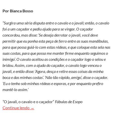
Por Bianca Bosso
“Surgira uma séria disputa entre o cavalo e o javali; então, o cavalo
foi a um caçador e pediu ajuda para se vingar. O caçador
concordou, mas disse: ‘Se deseja derrotar o javali, você deve
permitir que eu ponha esta peça de ferro entre as suas mandíbulas,
para que possa guiá-lo com estas rédeas, e que coloque esta sela nas
suas costas, para que possa me manter firme enquanto seguimos o
inimigo’. O cavalo aceitou as condições e o caçador logo o selou e
bridou. Assim, com a ajuda do caçador, o cavalo logo venceu o
javali, e então disse: ‘Agora, desça e retire essas coisas da minha
boca e das minhas costas’. ‘Não tão rápido, amigo’, disse o caçador.
‘Eu o tenho sob minhas rédeas e esporas, e por enquanto prefiro
mantê-lo assim.’
“
O javali, o cavalo e o caçador”
Fábulas de Esopo
‘Como as democracias morrem’: um novo jeito de
Continue lendo
→