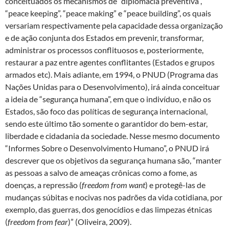
conceituados os mecanismos de “diplomacia preventiva”,
“peace keeping”, “peace making” e “peace building”, os quais
versariam respectivamente pela capacidade dessa organização
e de ação conjunta dos Estados em prevenir, transformar,
administrar os processos conflituosos e, posteriormente,
restaurar a paz entre agentes conflitantes (Estados e grupos
armados etc). Mais adiante, em 1994, o PNUD (Programa das
Nações Unidas para o Desenvolvimento), irá ainda conceituar
a ideia de “segurança humana”, em que o indivíduo, e não os
Estados, são foco das políticas de segurança internacional,
sendo este último tão somente o garantidor do bem-estar,
liberdade e cidadania da sociedade. Nesse mesmo documento
“Informes Sobre o Desenvolvimento Humano”, o PNUD irá
descrever que os objetivos da segurança humana são, “manter
as pessoas a salvo de ameaças crônicas como a fome, as
doenças, a repressão (
freedom from want
) e protegê-las de
mudanças súbitas e nocivas nos padrões da vida cotidiana, por
exemplo, das guerras, dos genocídios e das limpezas étnicas
(
freedom from fear
)” (Oliveira, 2009).