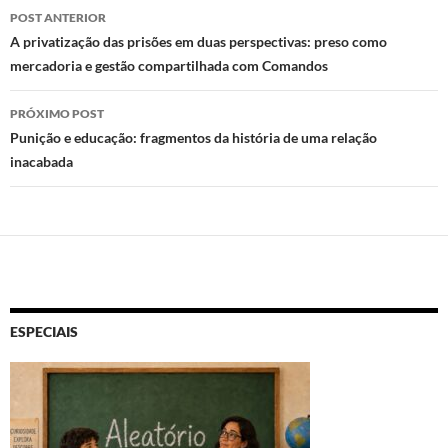
k
p
Navegação
POST ANTERIOR
de
A privatização das prisões em duas perspectivas: preso como
mercadoria e gestão compartilhada com Comandos
posts
PRÓXIMO POST
Punição e educação: fragmentos da história de uma relação
inacabada
ESPECIAIS