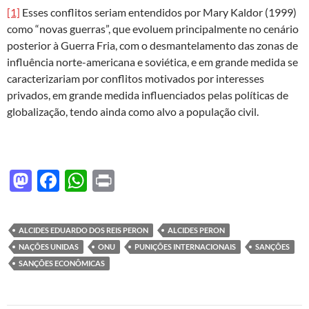
[1]
Esses conflitos seriam entendidos por Mary Kaldor (1999)
como “novas guerras”, que evoluem principalmente no cenário
posterior à Guerra Fria, com o desmantelamento das zonas de
influência norte-americana e soviética, e em grande medida se
caracterizariam por conflitos motivados por interesses
privados, em grande medida influenciados pelas políticas de
globalização, tendo ainda como alvo a população civil.
M
F
W
P
as
ac
h
ri
to
e
at
nt
ALCIDES EDUARDO DOS REIS PERON
ALCIDES PERON
d
b
s
NAÇÕES UNIDAS
ONU
PUNIÇÕES INTERNACIONAIS
SANÇÕES
o
o
A
SANÇÕES ECONÔMICAS
n
o
p