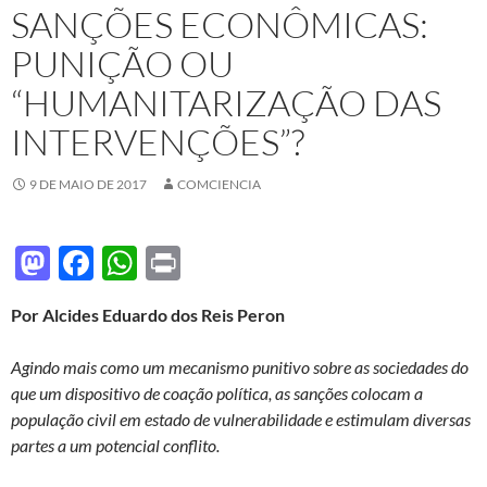
SANÇÕES ECONÔMICAS:
PUNIÇÃO OU
“HUMANITARIZAÇÃO DAS
INTERVENÇÕES”?
9 DE MAIO DE 2017
COMCIENCIA
M
F
W
P
as
ac
h
ri
Por Alcides Eduardo dos Reis Peron
to
e
at
nt
d
b
s
Agindo mais como um mecanismo punitivo sobre as sociedades do
o
o
A
que um dispositivo de coação política, as sanções colocam a
população civil em estado de vulnerabilidade e estimulam diversas
n
o
p
partes a um potencial conflito.
k
p