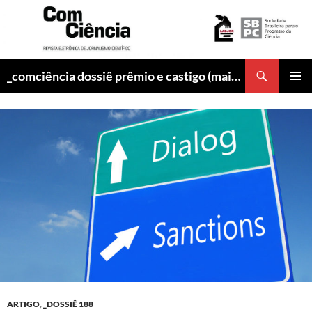
Pesquisar
_comciência dossiê prêmio e castigo (maio/2017)
PULAR
MENU
PARA
PRINCI
O
CONTEÚDO
ARTIGO
,
_DOSSIÊ 188