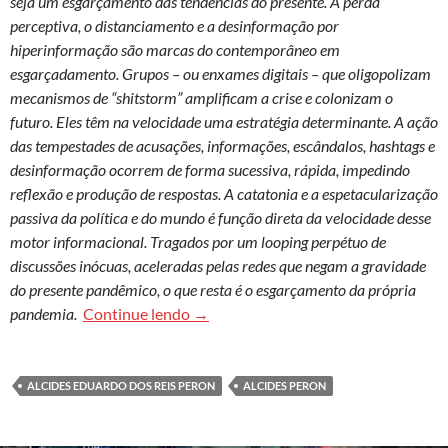
seja um esgarçamento das tendências do presente. A perda
perceptiva, o distanciamento e a desinformação por
hiperinformação são marcas do contemporâneo em
esgarçadamento. Grupos – ou enxames digitais – que oligopolizam
mecanismos de “shitstorm” amplificam a crise e colonizam o
futuro. Eles têm na velocidade uma estratégia determinante. A ação
das tempestades de acusações, informações, escândalos, hashtags e
desinformação ocorrem de forma sucessiva, rápida, impedindo
reflexão e produção de respostas. A catatonia e a espetacularização
passiva da política e do mundo é função direta da velocidade desse
motor informacional. Tragados por um looping perpétuo de
discussões inócuas, aceleradas pelas redes que negam a gravidade
do presente pandêmico, o que resta é o esgarçamento da própria
O pós-pandêmico é atual pandêmico:
pandemia.
Continue lendo
→
ALCIDES EDUARDO DOS REIS PERON
ALCIDES PERON