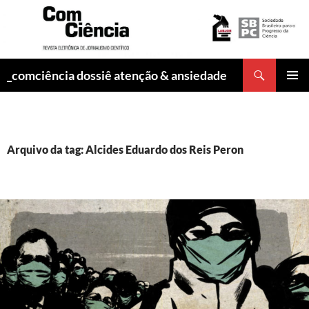
Pesquisar
_comciência dossiê atenção & ansiedade
PULAR
MENU
PARA
PRINCI
O
CONTEÚDO
Arquivo da tag: Alcides Eduardo dos Reis Peron