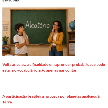
ESPECIAIS
Volta às aulas: a dificuldade em aprender probabilidade pode
estar no vocabulário, não apenas nas contas
A participação brasileira na busca por planetas análogos à
Terra