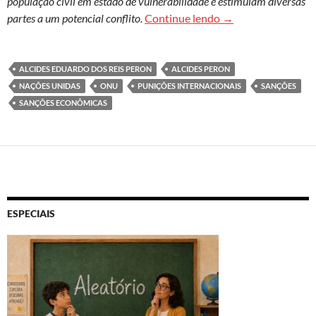
população civil em estado de vulnerabilidade e estimulam diversas
Sanções econômicas
partes a um potencial conflito.
Continue lendo
→
ALCIDES EDUARDO DOS REIS PERON
ALCIDES PERON
NAÇÕES UNIDAS
ONU
PUNIÇÕES INTERNACIONAIS
SANÇÕES
SANÇÕES ECONÔMICAS
ESPECIAIS