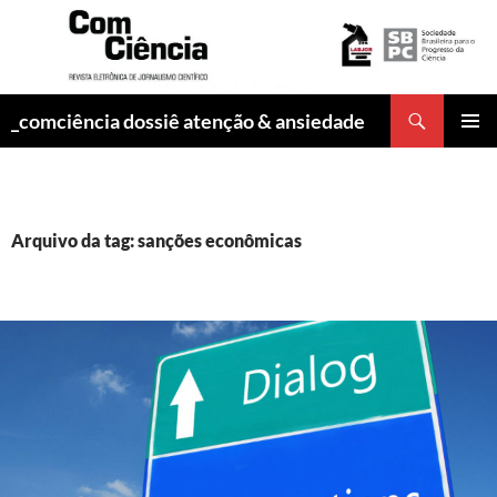
Pesquisar
_comciência dossiê atenção & ansiedade
PULAR
MENU
PARA
PRINCI
O
CONTEÚDO
Arquivo da tag: sanções econômicas