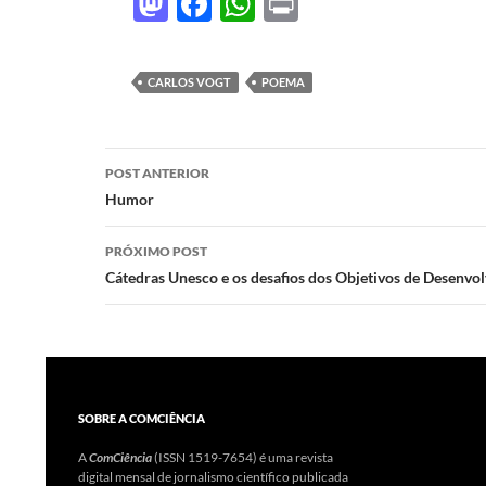
M
F
W
P
as
ac
h
ri
to
e
at
nt
CARLOS VOGT
POEMA
d
b
s
o
o
A
Navegação
n
o
p
POST ANTERIOR
de
Humor
k
p
posts
PRÓXIMO POST
Cátedras Unesco e os desafios dos Objetivos de Desenvo
SOBRE A COMCIÊNCIA
A
ComCiência
(ISSN 1519-7654) é uma revista
digital mensal de jornalismo científico publicada