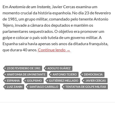
Em
Anatomia de um Instante
, Javier Cercas examina um
momento crucial da história espanhola. No dia 23 de fevereiro
de 1981, um grupo militar, comandado pelo tenente Antonio
Tejero, invade a câmara dos deputados e mantém os
parlamentares sequestrados. O objetivo era promover um
golpe e colocar o país sob tutela de um governo militar. A
Espanha saíra havia apenas seis anos da ditadura franquista,
‘Anatomia de um Instante’: a
que durara 40 anos.
Continue lendo
→
23 DE FEVEREIRO DE 1981
ADOLFO SUÁREZ
ANATOMIA DE UM INSTANTE
ANTONIO TEJERO
DEMOCRACIA
ESPANHA
GOLPISMO
GUTIÉRREZ MELLADO
JAVIER CERCAS
LUIZ ZANIN
SANTIAGO CARRILLO
TENTATIVA DE GOLPE MILITAR