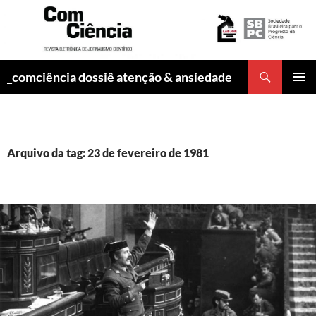
Pesquisar
_comciência dossiê atenção & ansiedade
PULAR
MENU
PARA
PRINCI
O
CONTEÚDO
Arquivo da tag: 23 de fevereiro de 1981