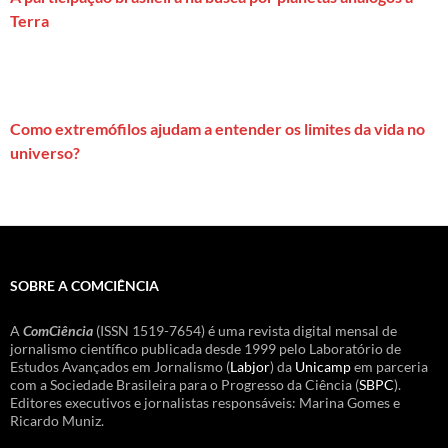
Terra
Como extremófilos ajudam a entender os limites da vida no
universo?
SOBRE A COMCIÊNCIA
A
ComCiência
(ISSN 1519-7654) é uma revista digital mensal de
jornalismo científico publicada desde 1999 pelo Laboratório de
Estudos Avançados em Jornalismo (
Labjor
) da
Unicamp
em parceria
com a Sociedade Brasileira para o Progresso da Ciência (
SBPC
).
Editores executivos e jornalistas responsáveis: Marina Gomes e
Ricardo Muniz.