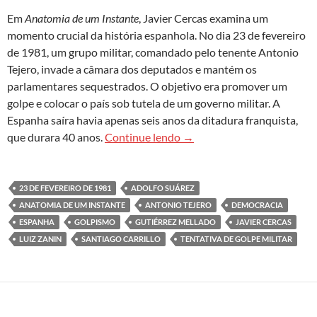
Em
Anatomia de um Instante
, Javier Cercas examina um
momento crucial da história espanhola. No dia 23 de fevereiro
de 1981, um grupo militar, comandado pelo tenente Antonio
Tejero, invade a câmara dos deputados e mantém os
parlamentares sequestrados. O objetivo era promover um
golpe e colocar o país sob tutela de um governo militar. A
Espanha saíra havia apenas seis anos da ditadura franquista,
‘Anatomia de um Instante’: a
que durara 40 anos.
Continue lendo
→
23 DE FEVEREIRO DE 1981
ADOLFO SUÁREZ
ANATOMIA DE UM INSTANTE
ANTONIO TEJERO
DEMOCRACIA
ESPANHA
GOLPISMO
GUTIÉRREZ MELLADO
JAVIER CERCAS
LUIZ ZANIN
SANTIAGO CARRILLO
TENTATIVA DE GOLPE MILITAR