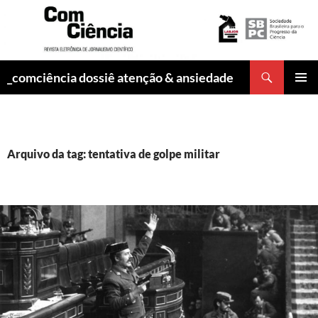
Pesquisar
_comciência dossiê atenção & ansiedade
PULAR
MENU
PARA
PRINCI
O
CONTEÚDO
Arquivo da tag: tentativa de golpe militar