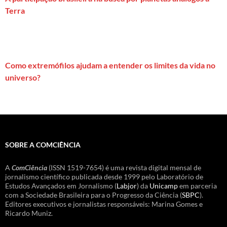
Terra
Como extremófilos ajudam a entender os limites da vida no
universo?
SOBRE A COMCIÊNCIA
A
ComCiência
(ISSN 1519-7654) é uma revista digital mensal de
jornalismo científico publicada desde 1999 pelo Laboratório de
Estudos Avançados em Jornalismo (
Labjor
) da
Unicamp
em parceria
com a Sociedade Brasileira para o Progresso da Ciência (
SBPC
).
Editores executivos e jornalistas responsáveis: Marina Gomes e
Ricardo Muniz.