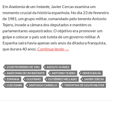
Em
Anatomia de um Instante
, Javier Cercas examina um
momento crucial da história espanhola. No dia 23 de fevereiro
de 1981, um grupo militar, comandado pelo tenente Antonio
Tejero, invade a câmara dos deputados e mantém os
parlamentares sequestrados. O objetivo era promover um
golpe e colocar o país sob tutela de um governo militar. A
Espanha saíra havia apenas seis anos da ditadura franquista,
‘Anatomia de um Instante’: a
que durara 40 anos.
Continue lendo
→
23 DE FEVEREIRO DE 1981
ADOLFO SUÁREZ
ANATOMIA DE UM INSTANTE
ANTONIO TEJERO
DEMOCRACIA
ESPANHA
GOLPISMO
GUTIÉRREZ MELLADO
JAVIER CERCAS
LUIZ ZANIN
SANTIAGO CARRILLO
TENTATIVA DE GOLPE MILITAR