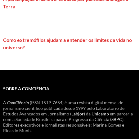
Terra
Como extremófilos ajudam a entender os limites da vida no
universo?
SOBRE A COMCIÊNCIA
A
ComCiência
(ISSN 1519-7654) é uma revista digital mensal de
jornalismo científico publicada desde 1999 pelo Laboratório de
Estudos Avançados em Jornalismo (
Labjor
) da
Unicamp
em parceria
com a Sociedade Brasileira para o Progresso da Ciência (
SBPC
).
Editores executivos e jornalistas responsáveis: Marina Gomes e
Ricardo Muniz.