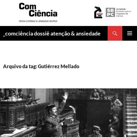
Pesquisar
_comciência dossiê atenção & ansiedade
PULAR
MENU
PARA
PRINCI
O
CONTEÚDO
Arquivo da tag: Gutiérrez Mellado