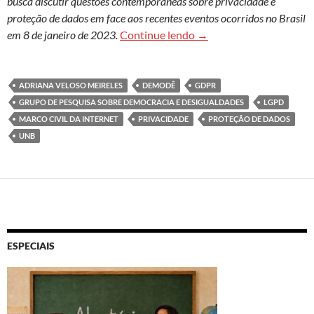
busca discutir questões contemporâneas sobre privacidade e
proteção de dados em face aos recentes eventos ocorridos no Brasil
Proteção de dados e gol
em 8 de janeiro de 2023.
Continue lendo
→
ADRIANA VELOSO MEIRELES
DEMODÊ
GDPR
GRUPO DE PESQUISA SOBRE DEMOCRACIA E DESIGUALDADES
LGPD
MARCO CIVIL DA INTERNET
PRIVACIDADE
PROTEÇÃO DE DADOS
UNB
ESPECIAIS