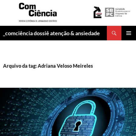
Pesquisar
_comciência dossiê atenção & ansiedade
PULAR
MENU
PARA
PRINCI
O
CONTEÚDO
Arquivo da tag: Adriana Veloso Meireles