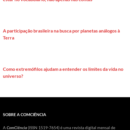
A participação brasileira na busca por planetas análogos à
Terra
Como extremófilos ajudam a entender os limites da vida no
universo?
SOBRE A COMCIÊNCIA
A
ComCiência
(ISSN 1519-7654) é uma revista digital mensal de