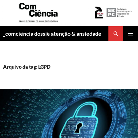
Pesquisar
_comciência dossiê atenção & ansiedade
PULAR
MENU
PARA
PRINCI
O
CONTEÚDO
Arquivo da tag: LGPD