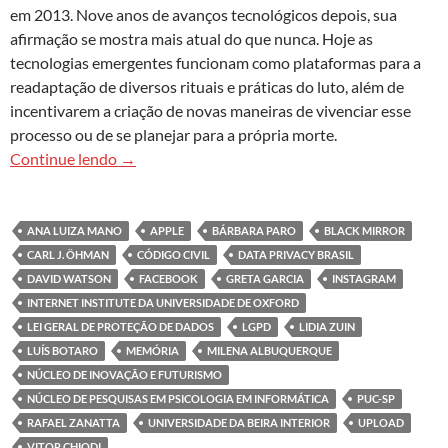
em 2013. Nove anos de avanços tecnológicos depois, sua
afirmação se mostra mais atual do que nunca. Hoje as
tecnologias emergentes funcionam como plataformas para a
readaptação de diversos rituais e práticas do luto, além de
incentivarem a criação de novas maneiras de vivenciar esse
processo ou de se planejar para a própria morte.
Morte na era digital: como empresas de tecnolog
Continue lendo
→
ANA LUIZA MANO
APPLE
BÁRBARA PARO
BLACK MIRROR
CARL J. ÖHMAN
CÓDIGO CIVIL
DATA PRIVACY BRASIL
DAVID WATSON
FACEBOOK
GRETA GARCIA
INSTAGRAM
INTERNET INSTITUTE DA UNIVERSIDADE DE OXFORD
LEI GERAL DE PROTEÇÃO DE DADOS
LGPD
LIDIA ZUIN
LUÍS BOTARO
MEMÓRIA
MILENA ALBUQUERQUE
NÚCLEO DE INOVAÇÃO E FUTURISMO
NÚCLEO DE PESQUISAS EM PSICOLOGIA EM INFORMÁTICA
PUC-SP
RAFAEL ZANATTA
UNIVERSIDADE DA BEIRA INTERIOR
UPLOAD
VITOR CHIODI