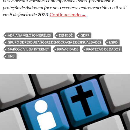
busca discutir questões contemporâneas sobre privacidade e
proteção de dados em face aos recentes eventos ocorridos no Brasil
Proteção de dados e gol
em 8 de janeiro de 2023.
Continue lendo
→
ADRIANA VELOSO MEIRELES
DEMODÊ
GDPR
GRUPO DE PESQUISA SOBRE DEMOCRACIA E DESIGUALDADES
LGPD
MARCO CIVIL DA INTERNET
PRIVACIDADE
PROTEÇÃO DE DADOS
UNB