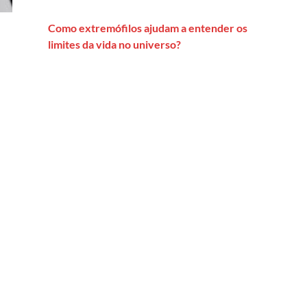
Como extremófilos ajudam a entender os
limites da vida no universo?
gital: como empresas de tecnologia dão novos sentidos ao luto