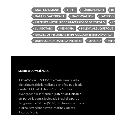
ANA LUIZA MANO
APPLE
BÁRBARA PARO
BL
DATA PRIVACY BRASIL
DAVID WATSON
FACEBOO
INTERNET INSTITUTE DA UNIVERSIDADE DE OXFORD
L
LUÍS BOTARO
MEMÓRIA
MILENA ALBUQUERQUE
NÚCLEO DE PESQUISAS EM PSICOLOGIA EM INFORMÁTICA
UNIVERSIDADE DA BEIRA INTERIOR
UPLOAD
VITO
SOBRE A COMCIÊNCIA
A
ComCiência
(ISSN 1519-7654) é uma revista
digital mensal de jornalismo científico publicada
desde 1999 pelo Laboratório de Estudos
Avançados em Jornalismo (
Labjor
) da
Unicamp
em parceria com a Sociedade Brasileira para o
Progresso da Ciência (
SBPC
). Editores executivos
e jornalistas responsáveis: Marina Gomes e
Ricardo Muniz.