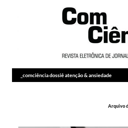
Pesquisar
_comciência dossiê atenção & ansiedade
Arquivo d