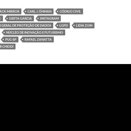
ACK MIRROR
CARL J. ÖHMAN
CÓDIGO CIVIL
K
GRETA GARCIA
INSTAGRAM
EI GERAL DE PROTEÇÃO DE DADOS
LGPD
LIDIA ZUIN
NÚCLEO DE INOVAÇÃO E FUTURISMO
PUC-SP
RAFAEL ZANATTA
R CHIODI