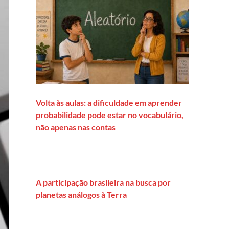
Volta às aulas: a dificuldade em aprender
probabilidade pode estar no vocabulário,
não apenas nas contas
A participação brasileira na busca por
planetas análogos à Terra