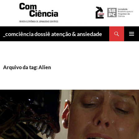
Pesquisar
_comciência dossiê atenção & ansiedade
PULAR
MENU
PARA
PRINCI
O
CONTEÚDO
Arquivo da tag: Alien