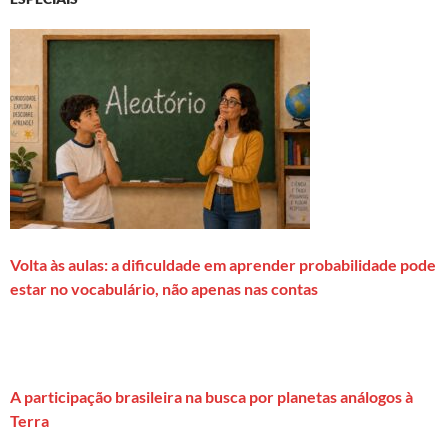
Volta às aulas: a dificuldade em aprender probabilidade pode
estar no vocabulário, não apenas nas contas
A participação brasileira na busca por planetas análogos à
Terra