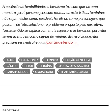
A ausência de feminilidade no heroísmo faz com que, de uma
maneira geral, personagens com muitas características femininas
não sejam vistas como possíveis heróis ou como personagens que
possam, de fato, solucionar o problema proposto pela narrativa.
Nesse sentido se explica com mais espessura as heroínas: para elas
serem aceitáveis como dignas do mínimo de heroicidade, elas
Uma árdua batalha entr
precisam ser neutralizadas.
Continue lendo
→
ALIEN
ELLEN RIPLEY
FEMININA
FICÇÃO CIENTÍFICA
GÊNERO
HERÓI
HEROÍNA
O OITAVO PASSAGEIRO
SARAH CONNOR
SEXUALIDADE
THAIS FARIAS LASSALI
ESPECIAIS