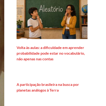
Volta às aulas: a dificuldade em aprender
probabilidade pode estar no vocabulário,
não apenas nas contas
A participação brasileira na busca por
planetas análogos à Terra