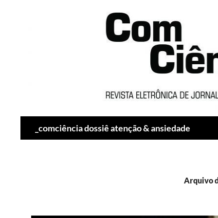
Pesquisar
_comciência dossiê atenção & ansiedade
Arquivo d