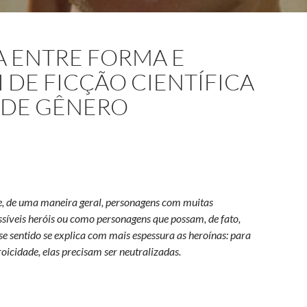
 ENTRE FORMA E
 DE FICÇÃO CIENTÍFICA
” DE GÊNERO
e, de uma maneira geral, personagens com muitas
ssíveis heróis ou como personagens que possam, de fato,
e sentido se explica com mais espessura as heroínas: para
icidade, elas precisam ser neutralizadas.
conteúdo: o herói de ficção científica e a “neutralidade” de gêner