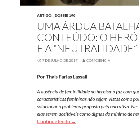
ARTIGO
,
_DOSSIÊ 190
UMA ÁRDUA BATALHA
CONTEÚDO: O HERÓI
E A “NEUTRALIDADE
7 DE JULHO DE 2017
COMCIENCIA
Por Thais Farias Lassali
A ausência de feminilidade no heroísmo faz com qu
características femininas não sejam vistas como po
solucionar o problema proposto pela narrativa. Ness
elas serem aceitáveis como dignas do mínimo de hero
Uma árdua batalha entre forma e 
Continue lendo
→