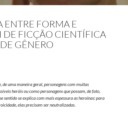
 ENTRE FORMA E
 DE FICÇÃO CIENTÍFICA
” DE GÊNERO
e, de uma maneira geral, personagens com muitas
ssíveis heróis ou como personagens que possam, de fato,
e sentido se explica com mais espessura as heroínas: para
icidade, elas precisam ser neutralizadas.
conteúdo: o herói de ficção científica e a “neutralidade” de gêner