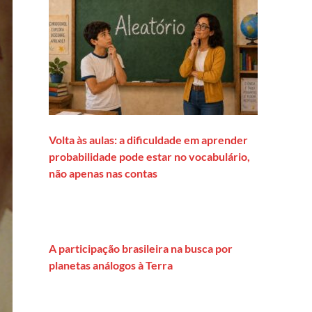
Volta às aulas: a dificuldade em aprender
probabilidade pode estar no vocabulário,
não apenas nas contas
A participação brasileira na busca por
planetas análogos à Terra