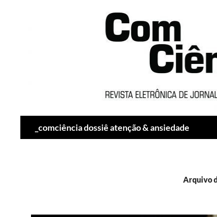
Pesquisar
_comciência dossiê atenção & ansiedade
Arquivo d