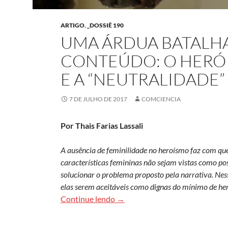
ARTIGO
,
_DOSSIÊ 190
UMA ÁRDUA BATALHA
CONTEÚDO: O HERÓI
E A “NEUTRALIDADE
7 DE JULHO DE 2017
COMCIENCIA
Por Thais Farias Lassali
A ausência de feminilidade no heroísmo faz com qu
características femininas não sejam vistas como po
solucionar o problema proposto pela narrativa. Ness
elas serem aceitáveis como dignas do mínimo de hero
Uma árdua batalha entre forma e 
Continue lendo
→