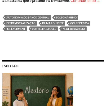
Golpe
democrática que o precede e o transcende.
Continue lendo
→
AUTONOMIA DO BANCO CENTRAL
BOLSONARISMO
DESDEMOCRATIZAÇÃO
DILMA ROUSSEFF
GOLPE DE 2016
IMPEACHMENT
LUIS FELIPE MIGUEL
NEOLIBERALISMO
ESPECIAIS