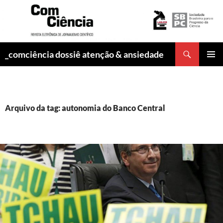
Pesquisar
_comciência dossiê atenção & ansiedade
PULAR
MENU
PARA
PRINCI
O
CONTEÚDO
Arquivo da tag: autonomia do Banco Central