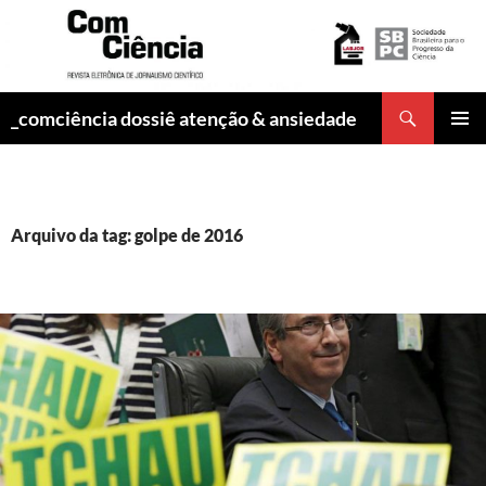
Pesquisar
_comciência dossiê atenção & ansiedade
PULAR
MENU
PARA
PRINCI
O
CONTEÚDO
Arquivo da tag: golpe de 2016