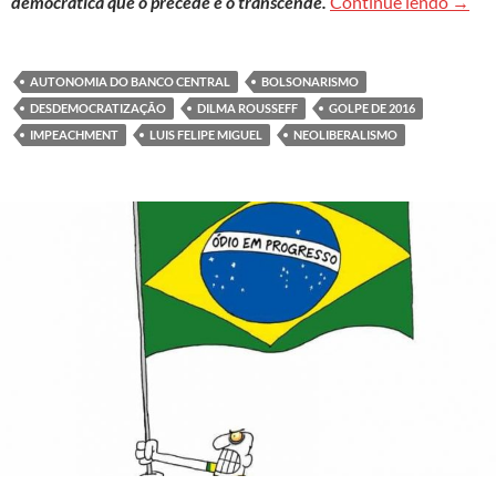
Golpe
democrática que o precede e o transcende.
Continue lendo
→
AUTONOMIA DO BANCO CENTRAL
BOLSONARISMO
DESDEMOCRATIZAÇÃO
DILMA ROUSSEFF
GOLPE DE 2016
IMPEACHMENT
LUIS FELIPE MIGUEL
NEOLIBERALISMO