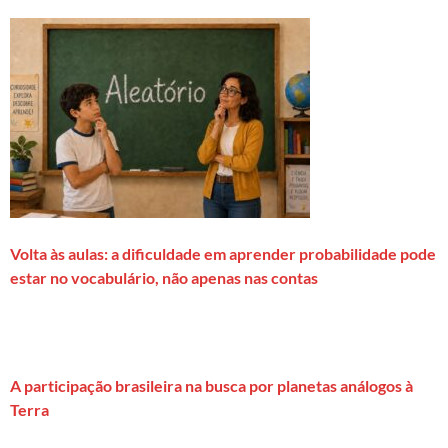
Volta às aulas: a dificuldade em aprender probabilidade pode
estar no vocabulário, não apenas nas contas
A participação brasileira na busca por planetas análogos à
Terra