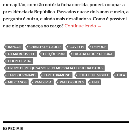
ex-capitão, com tão notória ficha corrida, poderia ocupar a
presidência da República. Passados quase dois anos e meio, a
pergunta é outra, e ainda mais desafiadora. Como é possível
A desdemocratiza
que ele permaneça no cargo?
Continue lendo
→
BANCOS
CHARLES DE GAULLE
COVID 19
DEMODÊ
DILMA ROUSSEFF
ELEIÇÕES 2018
FACADA DE JUIZ DE FORA
GOLPE DE 2016
GRUPO DE PESQUISA SOBRE DEMOCRACIA E DESIGUALDADES
JAIR BOLSONARO
JARED DIAMOND
LUIS FELIPE MIGUEL
LULA
MILICIANOS
PANDEMIA
PAULO GUEDES
UNB
ESPECIAIS