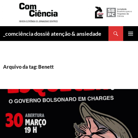
Pesquisar
_comciência dossiê atenção & ansiedade
PULAR
MENU
PARA
PRINCI
O
CONTEÚDO
Arquivo da tag: Benett