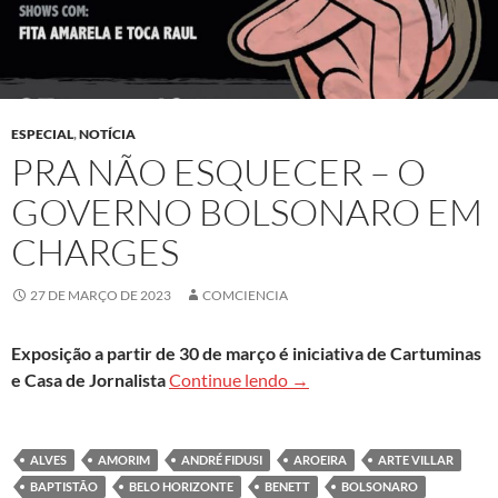
ESPECIAL
,
NOTÍCIA
PRA NÃO ESQUECER – O
GOVERNO BOLSONARO EM
CHARGES
27 DE MARÇO DE 2023
COMCIENCIA
Exposição a partir de 30 de março é iniciativa de Cartuminas
Pra Não Esquecer – O Gov
e Casa de Jornalista
Continue lendo
→
ALVES
AMORIM
ANDRÉ FIDUSI
AROEIRA
ARTE VILLAR
BAPTISTÃO
BELO HORIZONTE
BENETT
BOLSONARO