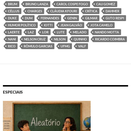
BRUM
BRUNO LANZA
CAROL COSPE FOGO
CAU GOMEZ
CÉLLUS
CHARGES
CLÁUDIA KFOURI
CRÍTICA
DAHMER
DUKE
DUM
FERNANDES
GENIN
GILMAR
GUTO RESPI
HUMOR POLÍTICO
IOTTI
JEAN GALVÃO
JOTA CAMELO
LAERTE
LAZ
LOR
LUTE
MELADO
NANDO MOTTA
NANI
NELSON CRUZ
NILSON
QUINHO
RICARDO COIMBRA
RICO
RÔMULO GARCIAS
UFMG
VALF
ESPECIAIS